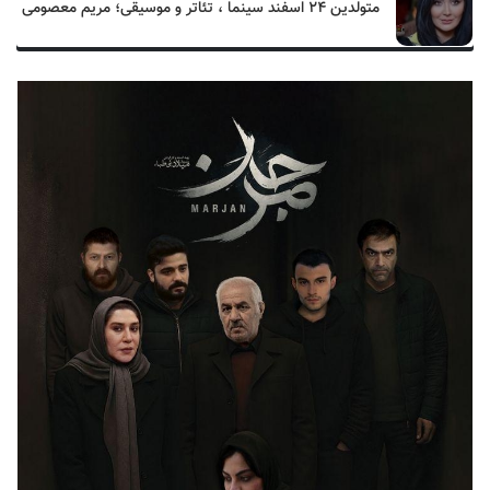
متولدین ۲۴ اسفند سینما ، تئاتر و موسیقی؛ مریم معصومی