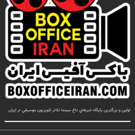
اولين و بزرگترين پايگاه خبرهاي داغ سينما تئاتر تلويزيون موسيقي در ايران
تماس با ما