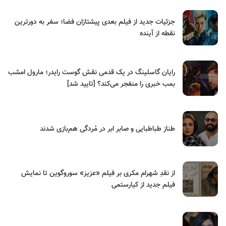
جزئیات جدید از فیلم بعدی پیشتازان فضا؛ سفر به دورترین
نقطه از آینده
رایان گاسلینگ در یک قدمی نقش گوست رایدر؛ مارول امشب
بمب خبری را منفجر می‌کند؟ [تایید شد]
طناز طباطبایی و صابر ابر در مُردگی هم‌بازی شدند
از نقدِ شهرام مکری بر فیلم «عزیز» سوروگوین تا نمایش
فیلم جدید از کیارستمی