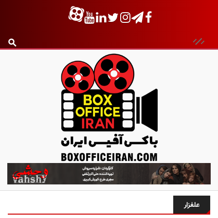
ب
ا
ک
س
علفزار
آ