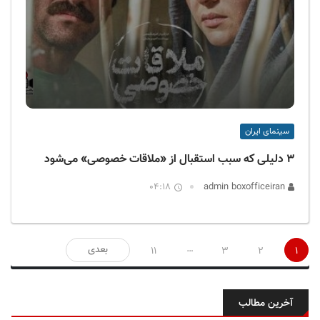
سینمای ایران
۳ دلیلی که سبب استقبال از «ملاقات خصوصی» می‌شود
04:18
admin boxofficeiran
صفحه‌بندی
…
بعدی
11
3
2
1
نوشته‌ها
آخرین مطالب