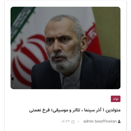
ف
ی
س
ا
ی
ر
ا
ن
تولد
متولدین ۱ آذر سینما ، تئاتر و موسیقی؛ فرخ نعمتی
06:22
admin boxofficeiran