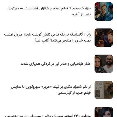
جزئیات جدید از فیلم بعدی پیشتازان فضا؛ سفر به دورترین
نقطه از آینده
رایان گاسلینگ در یک قدمی نقش گوست رایدر؛ مارول امشب
بمب خبری را منفجر می‌کند؟ [تایید شد]
طناز طباطبایی و صابر ابر در مُردگی هم‌بازی شدند
از نقدِ شهرام مکری بر فیلم «عزیز» سوروگوین تا نمایش
فیلم جدید از کیارستمی
متولدین ۲۴ اسفند سینما ، تئاتر و موسیقی؛ مریم معصومی