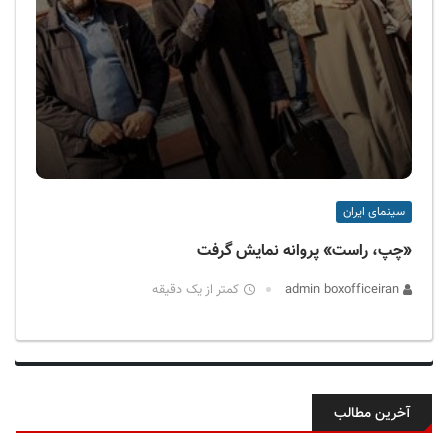
سینمای ایران
«چپ، راست» پروانه نمایش گرفت
admin boxofficeiran
کمتر از یک دقیقه
آخرین مطالب