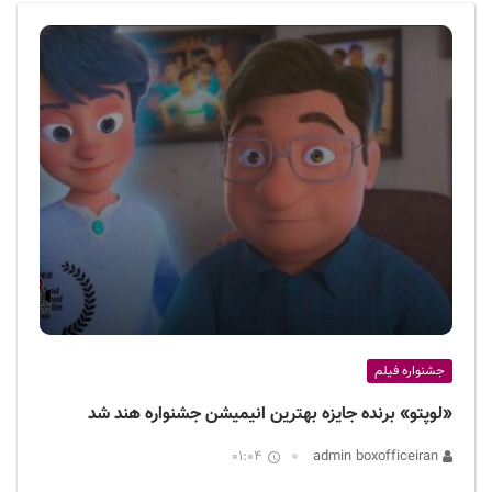
ف
ی
س
ا
ی
ر
ا
ن
جشنواره فیلم
«لوپتو» برنده جایزه بهترین انیمیشن جشنواره هند شد
01:04
admin boxofficeiran