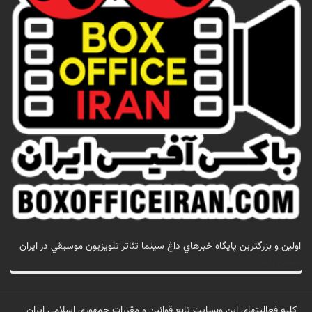
اولين و بزرگترين پايگاه خبرهاي داغ سينما تئاتر تلويزيون موسيقي در ايران
تماس با ما
کلیه فعالیتهای این وبسایت تابع قوانین و مقررات جمهوری اسلامی ایران