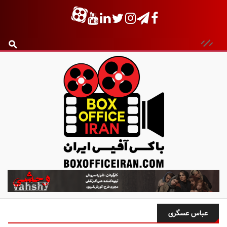
ب
ا
ک
س
عباس عسگری
آ