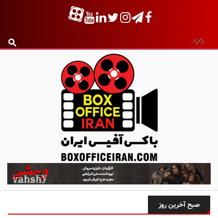
ب
ا
ک
س
صبح آخرین روز
آ