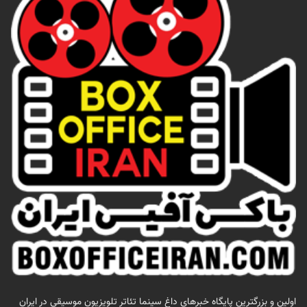
اولين و بزرگترين پايگاه خبرهاي داغ سينما تئاتر تلويزيون موسيقي در ايران