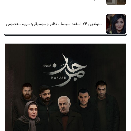
متولدین ۲۴ اسفند سینما ، تئاتر و موسیقی؛ مریم معصومی