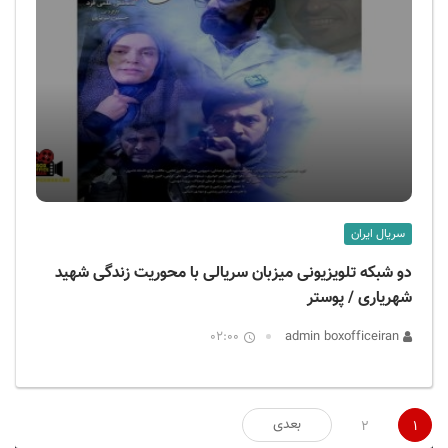
سریال ایران
دو شبکه تلویزیونی میزبان سریالی با محوریت زندگی شهید
شهریاری / پوستر
02:00
admin boxofficeiran
صفحه‌بندی
بعدی
2
1
نوشته‌ها