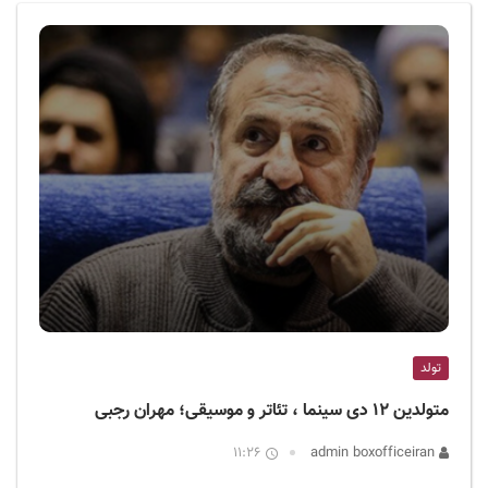
ف
ی
س
ا
ی
ر
ا
ن
تولد
متولدین ۱۲ دی سینما ، تئاتر و موسیقی؛ مهران رجبی
11:26
admin boxofficeiran