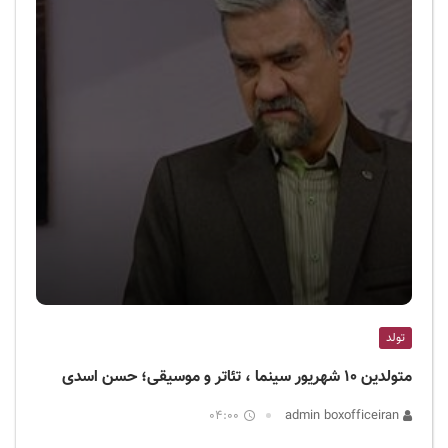
تولد
متولدین ۱۰ شهریور سینما ، تئاتر و موسیقی؛ حسن اسدی
04:00
admin boxofficeiran