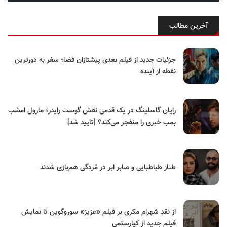
آخرین مطالب
جزئیات جدید از فیلم بعدی پیشتازان فضا؛ سفر به دورترین
نقطه از آینده
رایان گاسلینگ در یک قدمی نقش گوست رایدر؛ مارول امشب
بمب خبری را منفجر می‌کند؟ [تایید شد]
طناز طباطبایی و صابر ابر در مُردگی هم‌بازی شدند
از نقدِ شهرام مکری بر فیلم «عزیز» سوروگوین تا نمایش
فیلم جدید از کیارستمی