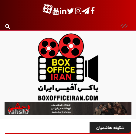
ب
ا
ک
س
شکوفه هاشمیان
آ