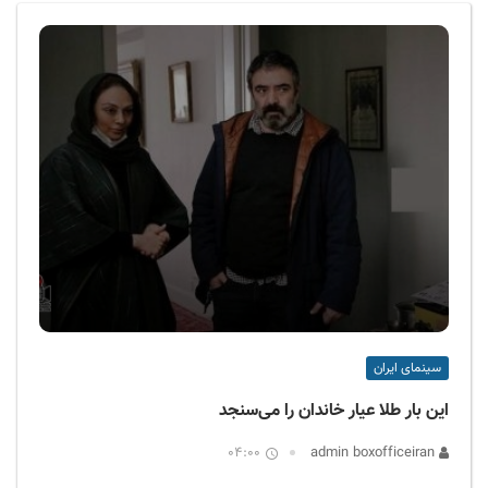
ف
ی
س
ا
ی
ر
ا
ن
سینمای ایران
این بار طلا عیار خاندان را می‌سنجد
04:00
admin boxofficeiran