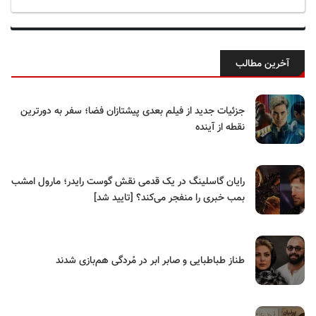
آخرین مطالب
جزئیات جدید از فیلم بعدی پیشتازان فضا؛ سفر به دورترین
نقطه از آینده
رایان گاسلینگ در یک قدمی نقش گوست رایدر؛ مارول امشب
بمب خبری را منفجر می‌کند؟ [تایید شد]
طناز طباطبایی و صابر ابر در مُردگی هم‌بازی شدند