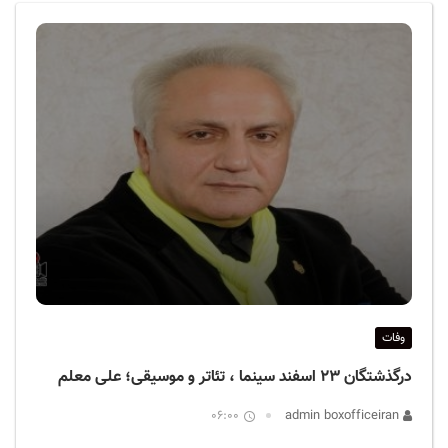
ف
ی
س
ا
ی
ر
ا
ن
وفات
درگذشتگان ۲۳ اسفند سینما ، تئاتر و موسیقی؛ علی معلم
06:00
admin boxofficeiran