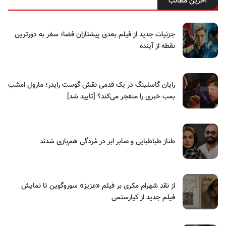
آخرین مطالب
جزئیات جدید از فیلم بعدی پیشتازان فضا؛ سفر به دورترین
نقطه از آینده
رایان گاسلینگ در یک قدمی نقش گوست رایدر؛ مارول امشب
بمب خبری را منفجر می‌کند؟ [تایید شد]
طناز طباطبایی و صابر ابر در مُردگی هم‌بازی شدند
از نقدِ شهرام مکری بر فیلم «عزیز» سوروگوین تا نمایش
فیلم جدید از کیارستمی