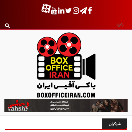
ب
ا
ک
س
شوکران
آ