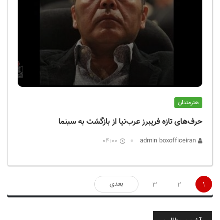
هنرمندان
حرف‌های تازه فریبرز عرب‌نیا از بازگشت به سینما
04:00
admin boxofficeiran
صفحه‌بندی
بعدی
3
2
1
نوشته‌ها