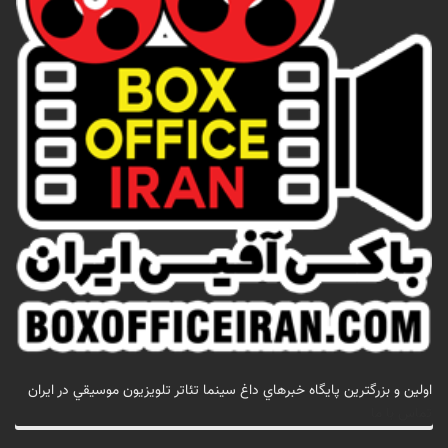
اولين و بزرگترين پايگاه خبرهاي داغ سينما تئاتر تلويزيون موسيقي در ايران
تماس با ما