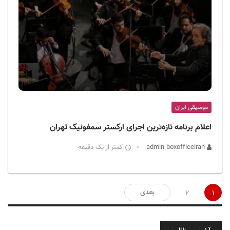
موسیقی ایران
اعلام برنامه تازه‌ترین اجرای ارکستر سمفونیک تهران
admin boxofficeiran
کمتر از یک دقیقه
صفحه‌بندی
بعدی
2
1
نوشته‌ها