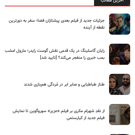
آخرین مطالب
جزئیات جدید از فیلم بعدی پیشتازان فضا؛ سفر به دورترین
نقطه از آینده
رایان گاسلینگ در یک قدمی نقش گوست رایدر؛ مارول امشب
بمب خبری را منفجر می‌کند؟ [تایید شد]
طناز طباطبایی و صابر ابر در مُردگی هم‌بازی شدند
از نقدِ شهرام مکری بر فیلم «عزیز» سوروگوین تا نمایش
فیلم جدید از کیارستمی