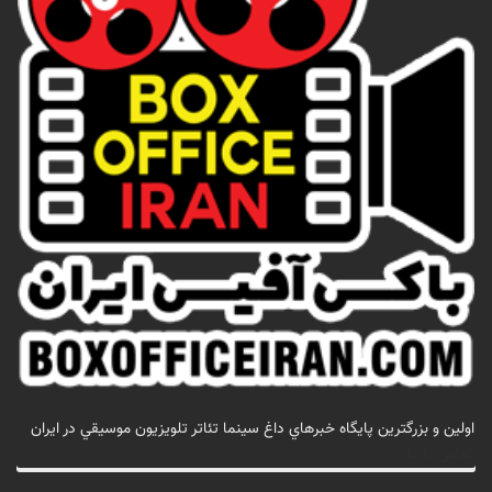
اولين و بزرگترين پايگاه خبرهاي داغ سينما تئاتر تلويزيون موسيقي در ايران
تماس با ما