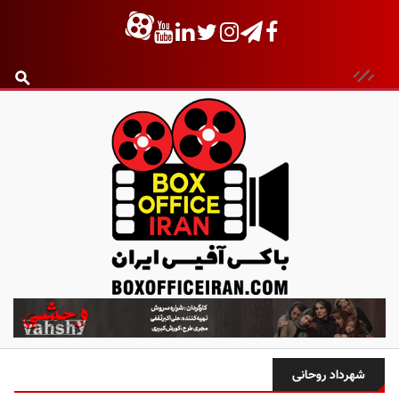
ب
ا
ک
س
شهرداد روحانی
آ