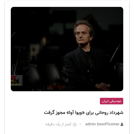
ف
ی
س
ا
ی
ر
ا
ن
موسیقی ایران
شهرداد روحانی برای «ویوا آوا» مجوز گرفت
admin boxofficeiran
کمتر از یک دقیقه