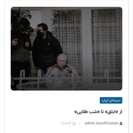
ف
ی
س
ا
ی
ر
ا
ن
سینمای ایران
از «ابلق» تا «شب طلایی»
01:007
admin boxofficeiran