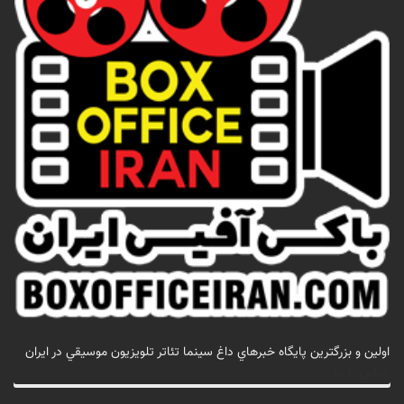
اولين و بزرگترين پايگاه خبرهاي داغ سينما تئاتر تلويزيون موسيقي در ايران
تماس با ما