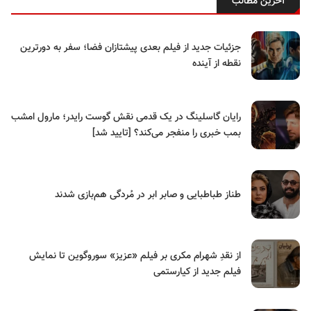
آخرین مطالب
جزئیات جدید از فیلم بعدی پیشتازان فضا؛ سفر به دورترین
نقطه از آینده
رایان گاسلینگ در یک قدمی نقش گوست رایدر؛ مارول امشب
بمب خبری را منفجر می‌کند؟ [تایید شد]
طناز طباطبایی و صابر ابر در مُردگی هم‌بازی شدند
از نقدِ شهرام مکری بر فیلم «عزیز» سوروگوین تا نمایش
فیلم جدید از کیارستمی