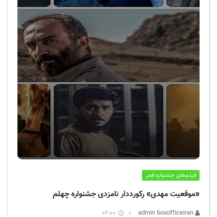
فیلم‌های جشنواره فجر
«موقعیت مهدی» رکورددار نامزدی جشنواره چهلم
02:00
admin boxofficeiran