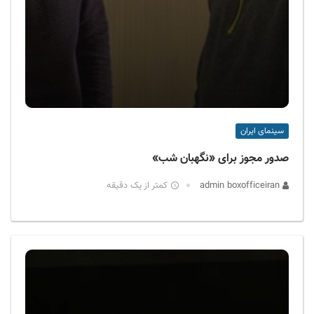
سینمای ایران
صدور مجوز برای «نگهبان شب»
admin boxofficeiran
کمتر از یک دقیقه