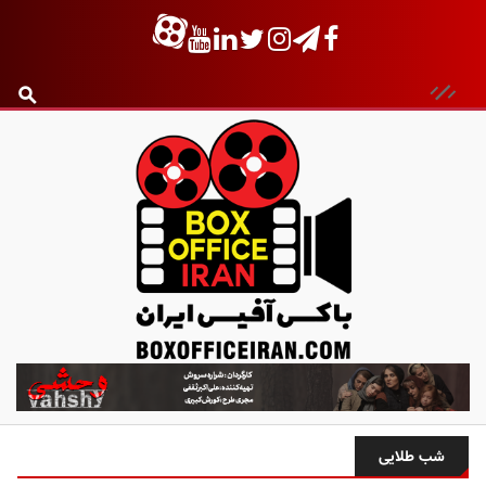
ب
ا
ک
س
شب طلایی
آ