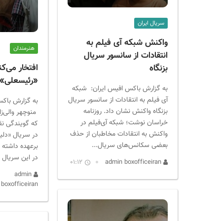
ر
ا
سریال ایران
ن
واکنش شبکه آی فیلم به
هنرمندان
انتقادات از سانسور سریال
افتخار می‌ک
بزنگاه
«رئیسعلی» 
به گزارش باکس افیس ایران: شبکه
آی فیلم به انتقادات از سانسور سریال
به گزارش باکس
بزنگاه واکنش نشان داد. روزنامه
منوچهر والی‌ز
خراسان نوشت؛ شبکه آی‌فیلم در
که گویندگی ن
واکنش به انتقادات مخاطبان از حذف
در سریال «دلیر
بعضی سکانس‌های سریال...
برعهده داشته 
در این سریال 
01:12
admin boxofficeiran
admin
boxofficeiran