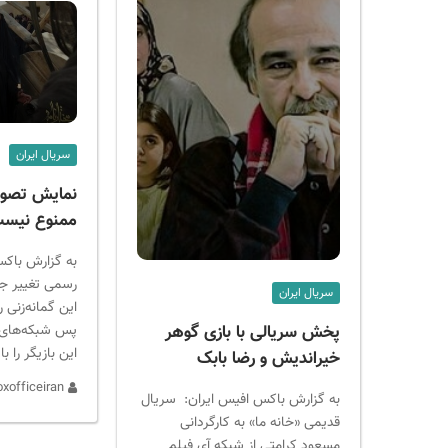
سریال ایران
‌نمایش تصوی
ممنوع نیس
به گزارش باکس
رسمی تغییر ج
سریال ایران
این گمانه‌زنی ر
پس شبکه‌های ت
پخش سریالی با بازی گوهر
این بازیگر را با
خیراندیش و رضا بابک
admin boxofficeiran
به گزارش باکس افیس ایران: سریال
قدیمی «خانه ما» به کارگردانی
مسعود کرامتی از شبکه آی فیلم