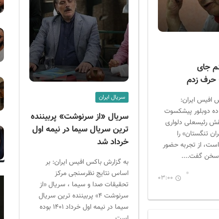
نم جای
حرف زدم
سریال ایران
 افیس ایران:
اده دوبلور پیشکسوت
سریال «از سرنوشت» پربیننده
قش رئیسعلی دلواری
ترین سریال سیما در نیمه اول
ان تنگستان» را
خرداد شد
است، از تجربه حضور
سخن گفت....
به گزارش باکس افیس ایران: بر
اساس نتایج نظرسنجی مرکز
03:00
تحقیقات صدا و سیما ، سریال «از
سرنوشت ۴» پربیننده ترین سریال
سیما در نیمه اول خرداد ۱۴۰۱ بوده
است....