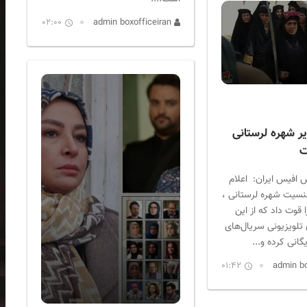
02:00
admin boxofficeiran
ر شهره لرستانی
ت
 افیس ایران: اعلام
نسیت شهره لرستانی ،
ا قوت داد که از این
لویزیونی سریال‌های
یگانی کرده و...
01:42