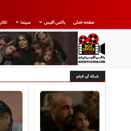
صفحه اصلی
باکس آفیس
سینما
تئاتر
ب
ا
شبکه آی فیلم
ک
س
آ
ف
ی
س
ا
ی