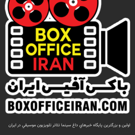
اولين و بزرگترين پايگاه خبرهاي داغ سينما تئاتر تلويزيون موسيقي در ايران
تماس با ما