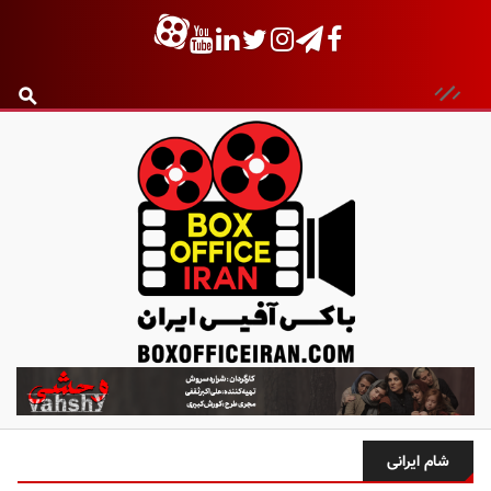
ب
ا
ک
س
شام ایرانی
آ