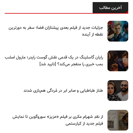
آخرین مطالب
جزئیات جدید از فیلم بعدی پیشتازان فضا؛ سفر به دورترین
نقطه از آینده
رایان گاسلینگ در یک قدمی نقش گوست رایدر؛ مارول امشب
بمب خبری را منفجر می‌کند؟ [تایید شد]
طناز طباطبایی و صابر ابر در مُردگی هم‌بازی شدند
از نقدِ شهرام مکری بر فیلم «عزیز» سوروگوین تا نمایش
فیلم جدید از کیارستمی