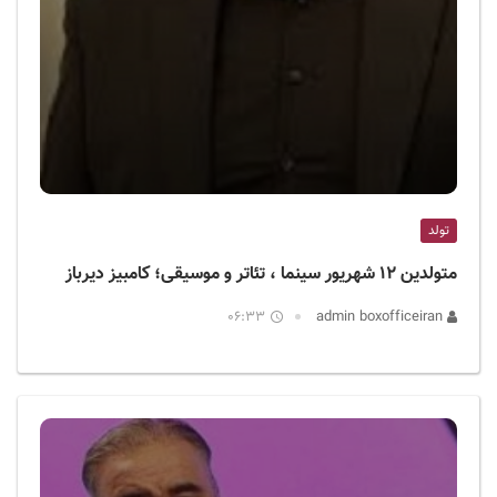
تولد
متولدین ۱۲ شهریور سینما ، تئاتر و موسیقی؛ کامبیز دیرباز
06:33
admin boxofficeiran