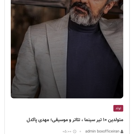
تولد
متولدین ۱۰ تیر سینما ، تئاتر و موسیقی؛ مهدی پاکدل
05:00
admin boxofficeiran