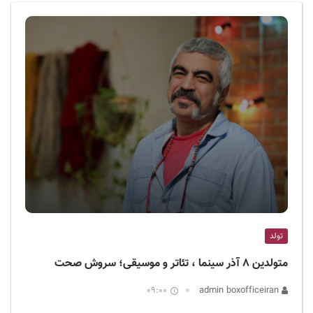
ف
ی
س
ا
ی
ر
ا
ن
تولد
متولدین ۸ آذر سینما ، تئاتر و موسیقی؛ سروش صحت
09:00
admin boxofficeiran