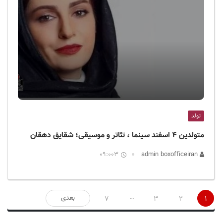
تولد
متولدین ۴ اسفند سینما ، تئاتر و موسیقی؛ شقایق دهقان
09:003
admin boxofficeiran
صفحه‌بندی
…
بعدی
7
3
2
1
نوشته‌ها