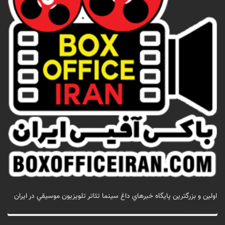
اولين و بزرگترين پايگاه خبرهاي داغ سينما تئاتر تلويزيون موسيقي در ايران
تماس با ما