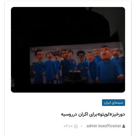
ف
ی
س
ا
ی
ر
ا
ن
سینمای ایران
دورخیز«لوپتو»برای اکران درروسیه
02:00
admin boxofficeiran