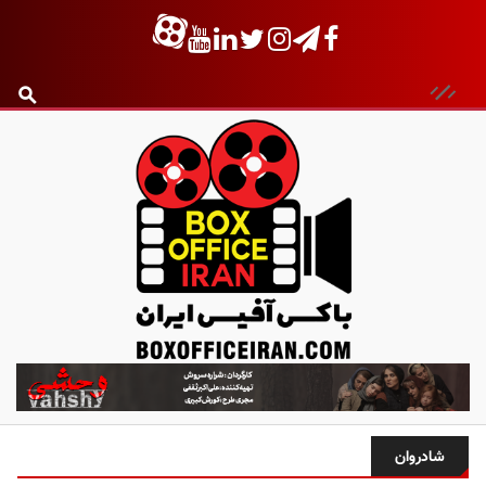
ب
ا
ک
س
شادروان
آ