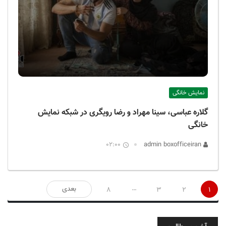
نمایش خانگی
گلاره عباسی، سینا مهراد و رضا رویگری در شبکه نمایش
خانگی
02:00
admin boxofficeiran
صفحه‌بندی
…
بعدی
8
3
2
1
نوشته‌ها