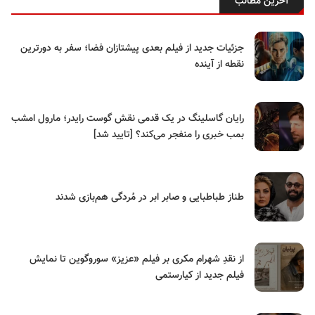
آخرین مطالب
جزئیات جدید از فیلم بعدی پیشتازان فضا؛ سفر به دورترین
نقطه از آینده
رایان گاسلینگ در یک قدمی نقش گوست رایدر؛ مارول امشب
بمب خبری را منفجر می‌کند؟ [تایید شد]
طناز طباطبایی و صابر ابر در مُردگی هم‌بازی شدند
از نقدِ شهرام مکری بر فیلم «عزیز» سوروگوین تا نمایش
فیلم جدید از کیارستمی