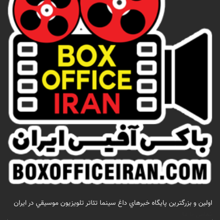
اولين و بزرگترين پايگاه خبرهاي داغ سينما تئاتر تلويزيون موسيقي در ايران
تماس با ما