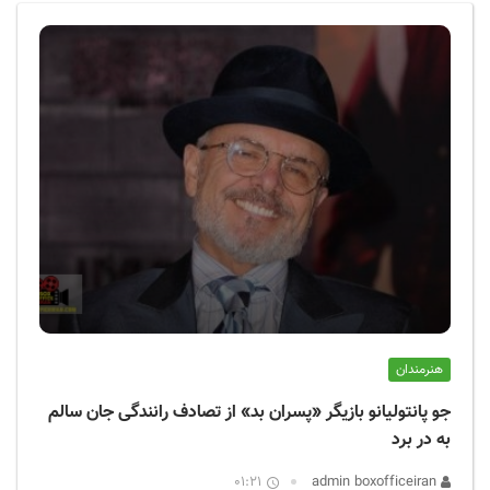
ف
ی
س
ا
ی
ر
ا
ن
هنرمندان
جو پانتولیانو بازیگر «پسران بد» از تصادف رانندگی جان سالم
به در برد
01:21
admin boxofficeiran