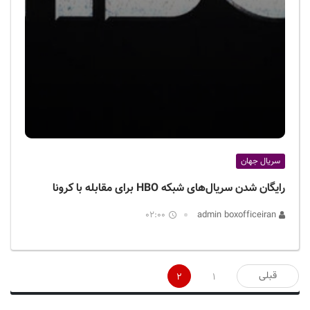
سریال جهان
رایگان شدن سریال‌های شبکه HBO برای مقابله با کرونا
02:00
admin boxofficeiran
صفحه‌بندی
قبلی
2
1
نوشته‌ها