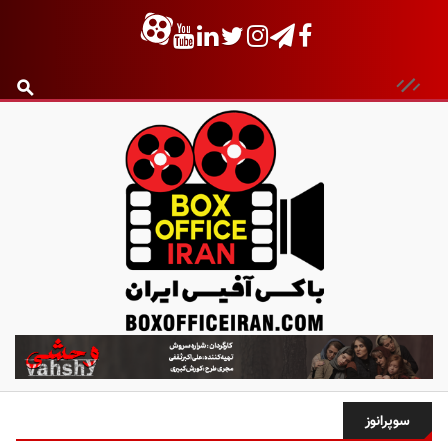
ب
ا
ک
س
سوپرانوز
آ