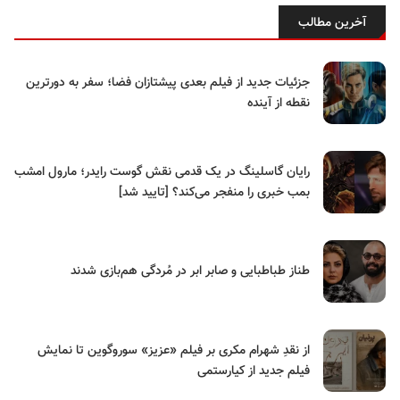
آخرین مطالب
جزئیات جدید از فیلم بعدی پیشتازان فضا؛ سفر به دورترین
نقطه از آینده
رایان گاسلینگ در یک قدمی نقش گوست رایدر؛ مارول امشب
بمب خبری را منفجر می‌کند؟ [تایید شد]
طناز طباطبایی و صابر ابر در مُردگی هم‌بازی شدند
از نقدِ شهرام مکری بر فیلم «عزیز» سوروگوین تا نمایش
فیلم جدید از کیارستمی