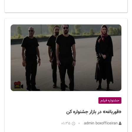
جشنواره فیلم
«قورباغه» در بازار جشنواره کن
01:35
admin boxofficeiran