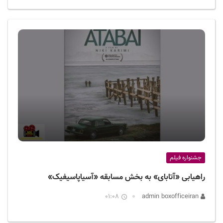
جشنواره فیلم
راهیابی «آتابای» به بخش مسابقه «آسیاپاسیفیک»
01:08
admin boxofficeiran