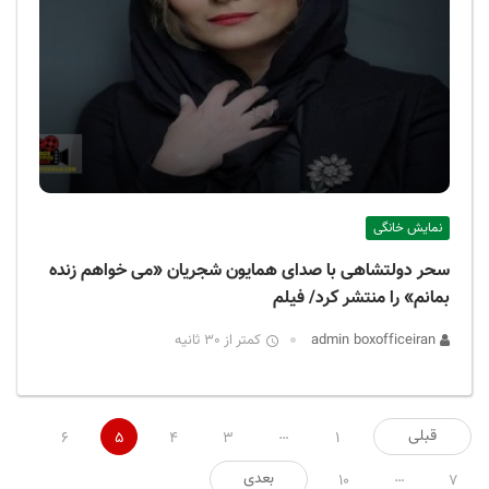
نمایش خانگی
سحر دولتشاهی با صدای همایون شجریان «می خواهم زنده
بمانم» را منتشر کرد/ فیلم
admin boxofficeiran
کمتر از 30 ثانیه
صفحه‌بندی
…
قبلی
6
5
4
3
1
نوشته‌ها
…
بعدی
10
7