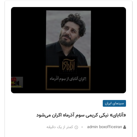
ف
ی
س
ا
ی
ر
ا
ن
سینمای ایران
«آتابای» نیکی کریمی سوم آذرماه اکران می‌شود
admin boxofficeiran
کمتر از یک دقیقه