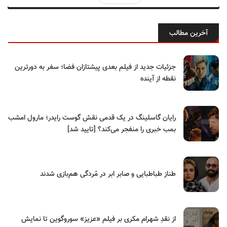
آخرین مطالب
جزئیات جدید از فیلم بعدی پیشتازان فضا؛ سفر به دورترین
نقطه از آینده
رایان گاسلینگ در یک قدمی نقش گوست رایدر؛ مارول امشب
بمب خبری را منفجر می‌کند؟ [تایید شد]
طناز طباطبایی و صابر ابر در مُردگی هم‌بازی شدند
از نقدِ شهرام مکری بر فیلم «عزیز» سوروگوین تا نمایش