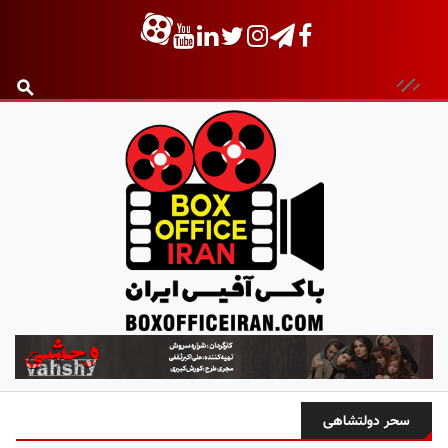
ب
ا
ک
س
سحر دولتشاهی
آ