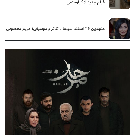
فیلم جدید از کیارستمی
متولدین ۲۴ اسفند سینما ، تئاتر و موسیقی؛ مریم معصومی