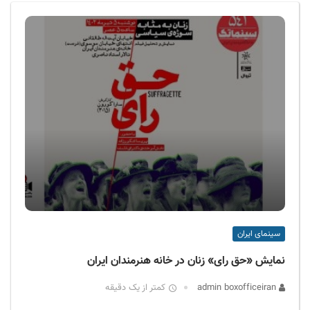
ف
ی
س
ا
ی
ر
ا
ن
سینمای ایران
نمایش «حق رای» زنان در خانه هنرمندان ایران
admin boxofficeiran
کمتر از یک دقیقه