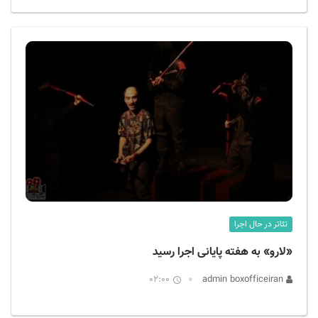
تئاتر در حال اجرا
«لارو» به هفته پایانی اجرا رسید
02:00
admin boxofficeiran