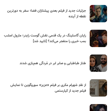
جزئیات جدید از فیلم بعدی پیشتازان فضا؛ سفر به دورترین
نقطه از آینده
رایان گاسلینگ در یک قدمی نقش گوست رایدر؛ مارول امشب
بمب خبری را منفجر می‌کند؟ [تایید شد]
طناز طباطبایی و صابر ابر در مُردگی هم‌بازی شدند
از نقدِ شهرام مکری بر فیلم «عزیز» سوروگوین تا نمایش
فیلم جدید از کیارستمی