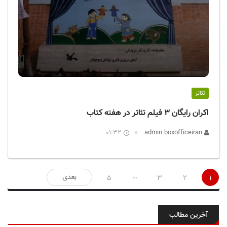
تئاتر
اکران رایگان ۳ فیلم تئاتر در هفته کتاب
01:32
admin boxofficeiran
صفحه‌بندی
…
بعدی
5
3
2
1
نوشته‌ها
آخرین مطالب