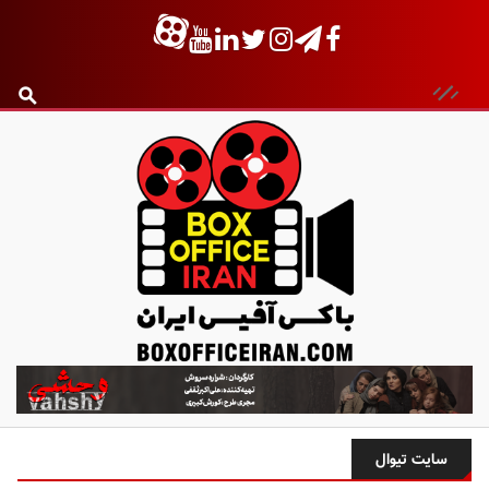
ب
ا
ک
س
سایت تیوال
آ