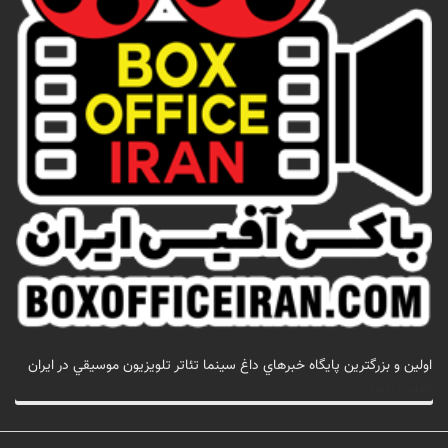
اولين و بزرگترين پايگاه خبرهاي داغ سينما تئاتر تلويزيون موسيقي در ايران
تماس با ما