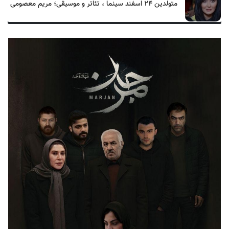
متولدین ۲۴ اسفند سینما ، تئاتر و موسیقی؛ مریم معصومی