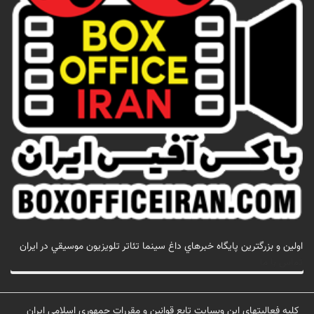
اولين و بزرگترين پايگاه خبرهاي داغ سينما تئاتر تلويزيون موسيقي در ايران
تماس با ما
کلیه فعالیتهای این وبسایت تابع قوانین و مقررات جمهوری اسلامی ایران