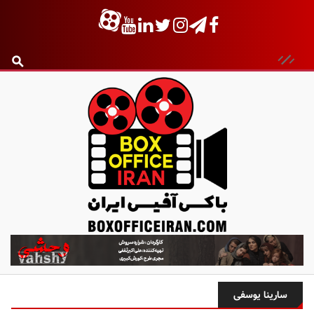
ب
ا
ک
س
سارینا یوسفی
آ