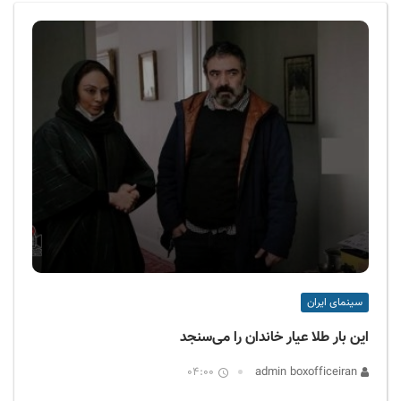
ف
ی
س
ا
ی
ر
ا
ن
سینمای ایران
این بار طلا عیار خاندان را می‌سنجد
04:00
admin boxofficeiran