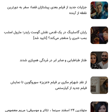
جزئیات جدید از فیلم بعدی پیشتازان فضا؛ سفر به دورترین
نقطه از آینده
رایان گاسلینگ در یک قدمی نقش گوست رایدر؛ مارول امشب
بمب خبری را منفجر می‌کند؟ [تایید شد]
طناز طباطبایی و صابر ابر در مُردگی هم‌بازی شدند
از نقدِ شهرام مکری بر فیلم «عزیز» سوروگوین تا نمایش
فیلم جدید از کیارستمی
متولدین ۲۴ اسفند سینما ، تئاتر و موسیقی؛ مریم معصومی