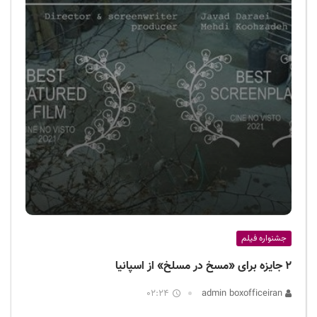
جشنواره فیلم
۲ جایزه برای «مسخ در مسلخ» از اسپانیا
02:24
admin boxofficeiran