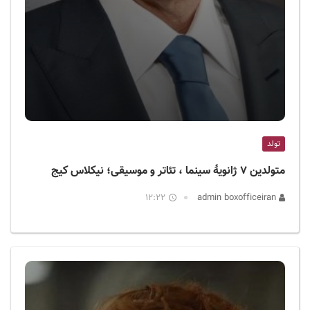
تولد
متولدین ۷ ژانویهٔ سینما ، تئاتر و موسیقی؛ نیکلاس کیج
12:22
admin boxofficeiran