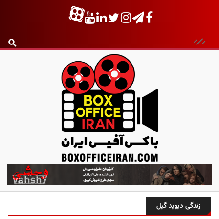
ب
ا
ک
س
زندگی دیوید گیل
آ