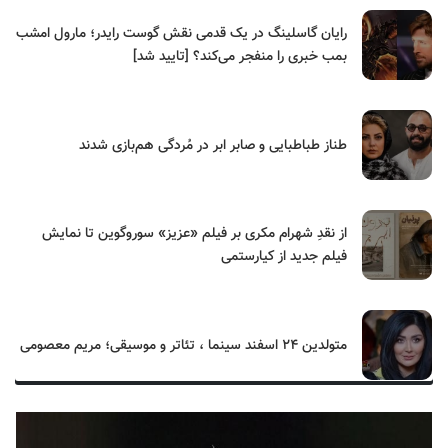
رایان گاسلینگ در یک قدمی نقش گوست رایدر؛ مارول امشب
بمب خبری را منفجر می‌کند؟ [تایید شد]
طناز طباطبایی و صابر ابر در مُردگی هم‌بازی شدند
از نقدِ شهرام مکری بر فیلم «عزیز» سوروگوین تا نمایش
فیلم جدید از کیارستمی
متولدین ۲۴ اسفند سینما ، تئاتر و موسیقی؛ مریم معصومی