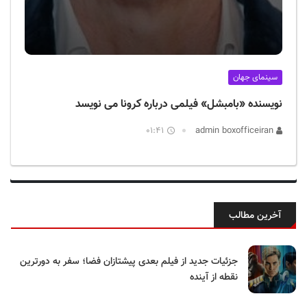
سینمای جهان
نویسنده «بامبشل» فیلمی درباره کرونا می نویسد
01:41
admin boxofficeiran
آخرین مطالب
جزئیات جدید از فیلم بعدی پیشتازان فضا؛ سفر به دورترین
نقطه از آینده