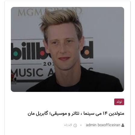
ف
ی
س
ا
ی
ر
ا
ن
تولد
متولدین ۱۴ می سینما ، تئاتر و موسیقی؛ گابریل مان
01:06
admin boxofficeiran