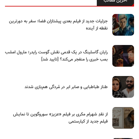
آخرین مطالب
جزئیات جدید از فیلم بعدی پیشتازان فضا؛ سفر به دورترین
نقطه از آینده
رایان گاسلینگ در یک قدمی نقش گوست رایدر؛ مارول امشب
بمب خبری را منفجر می‌کند؟ [تایید شد]
طناز طباطبایی و صابر ابر در مُردگی هم‌بازی شدند
از نقدِ شهرام مکری بر فیلم «عزیز» سوروگوین تا نمایش
فیلم جدید از کیارستمی