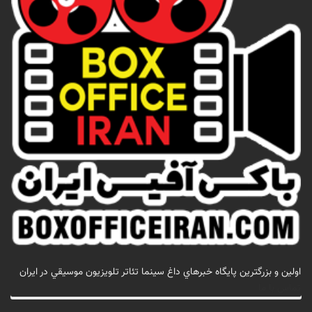
اولين و بزرگترين پايگاه خبرهاي داغ سينما تئاتر تلويزيون موسيقي در ايران
تماس با ما