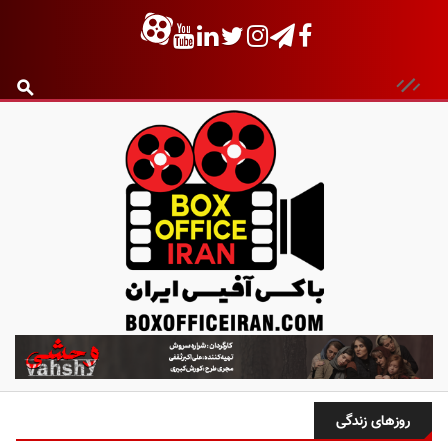
ب
ا
ک
س
روزهای زندگی
آ