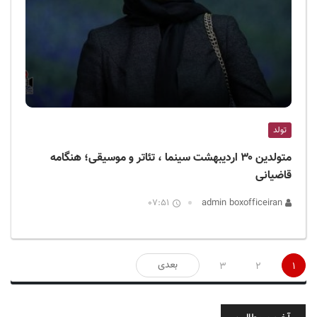
تولد
متولدین ۳۰ اردیبهشت سینما ، تئاتر و موسیقی؛ هنگامه
قاضیانی
07:51
admin boxofficeiran
صفحه‌بندی
بعدی
3
2
1
نوشته‌ها