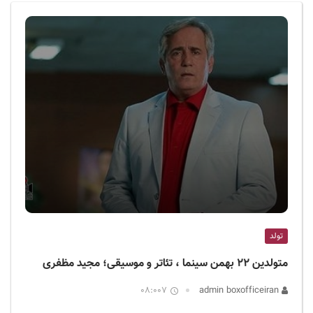
ف
ی
س
ا
ی
ر
ا
ن
تولد
متولدین ۲۲ بهمن سینما ، تئاتر و موسیقی؛ مجید مظفری
08:007
admin boxofficeiran