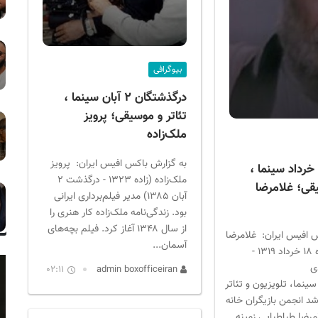
بیوگرافی
درگذشتگان ۲ آبان سینما ،
تئاتر و موسیقی؛ پرویز
ملک‌زاده
به گزارش باکس افیس ایران: پرویز
تولدین ۱۸ خرداد سینما ،
ملک‌زاده (زاده ۱۳۲۳ - درگذشت ۲
یقی؛ غلامرضا
آبان ۱۳۸۵) مدیر فیلم‌برداری ایرانی
بود. زندگی‌نامه ملک‌زاده کار هنری را
از سال ۱۳۴۸ آغاز کرد. فیلم بچه‌های
 افیس ایران: غلامرضا
آسمان...
طباطبایی (زاده ۱۸ خرداد ۱۳۱۹ -
 ۲۵ دی
02:11
admin boxofficeiran
یگر سینما، تلویزیون و تئاتر
شد انجمن بازیگران خانه
مرضا طباطبایی زمینه