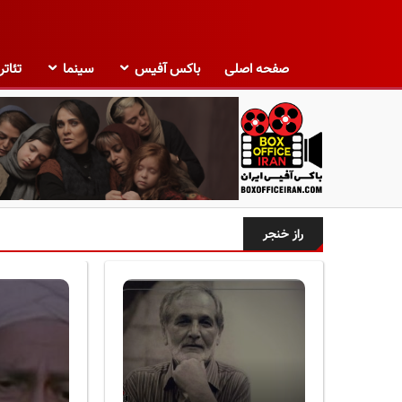
صفحه اصلی
باکس آفیس
سینما
تئاتر
ب
ا
راز خنجر
ک
س
آ
ف
ی
س
ا
ی