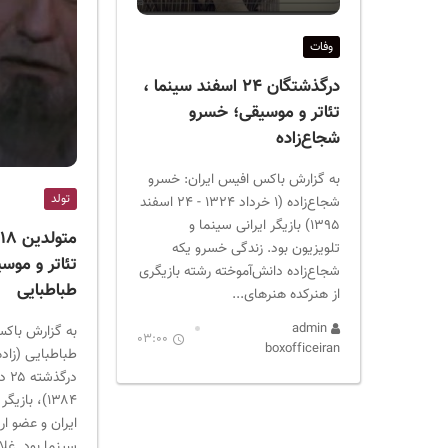
ر
ا
وفات
ن
درگذشتگان ۲۴ اسفند سینما ،
تئاتر و موسیقی؛ خسرو
شجاع‌زاده
به گزارش باکس افیس ایران: خسرو
تولد
شجاع‌زاده (۱ خرداد ۱۳۲۴ - ۲۴ اسفند
۱۳۹۵) بازیگر ایرانی سینما و
م
تلویزیون بود. زندگی خسرو یکه
تئاتر و موس
شجاع‌زاده دانش‌آموخته رشته بازیگری
طباطبایی
از هنرکده هنرهای...
admin
به گزارش باکس
03:00
boxofficeiran
درگذشته
۱۳۸۴)، باز
ایران و عضو ار
سینما بود. غلا