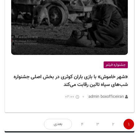
جشنواره فیلم
«شهر خاموش» با بازی باران کوثری در بخش اصلی جشنواره
شب‌های سیاه تالین رقابت می‌کند
02:00
admin boxofficeiran
صفحه‌بندی
بعدی
4
3
2
1
نوشته‌ها