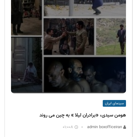
سینمای ایران
هومن سیدی، «برادران لیلا » به چین می روند
01:008
admin boxofficeiran