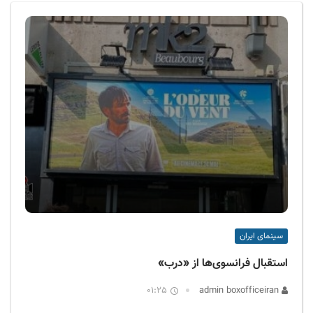
ف
ی
س
ا
ی
ر
ا
ن
سینمای ایران
استقبال فرانسوی‌ها از «درب»
01:25
admin boxofficeiran