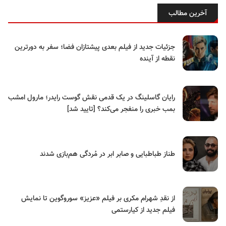
آخرین مطالب
جزئیات جدید از فیلم بعدی پیشتازان فضا؛ سفر به دورترین
نقطه از آینده
رایان گاسلینگ در یک قدمی نقش گوست رایدر؛ مارول امشب
بمب خبری را منفجر می‌کند؟ [تایید شد]
طناز طباطبایی و صابر ابر در مُردگی هم‌بازی شدند
از نقدِ شهرام مکری بر فیلم «عزیز» سوروگوین تا نمایش
فیلم جدید از کیارستمی