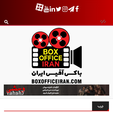
ب
ا
ک
س
دِرب
آ