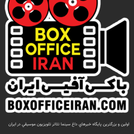
اولين و بزرگترين پايگاه خبرهاي داغ سينما تئاتر تلويزيون موسيقي در ايران
تماس با ما