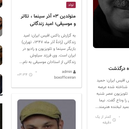
تولد
متولدین ۰۳ آذر سینما ، تئاتر
و موسیقی؛ امید زندگانی
به گزارش باکس افیس ایران: امید
زندگانی (زادهٔ آذر ماه ۱۳۴۷، تهران)
بازیگر سینما و تلویزیون و رادیو در
ایران است. وی فرزند سیاوش
زندگانی از استادان موسیقی به نام...
ه درگذشت
admin
03:34
boxofficeiran
 افیس ایران: حمید
 شناخته شده عرصه
 تلویزیون عصر شنبه
ی را وداع گفت. نیما
مید لبخنده هنرمند...
کمتر از یک
دقیقه