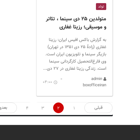
تولد
متولدین ۲۵ دی سینما ، تئاتر
و موسیقی؛ رزیتا غفاری
به گزارش باکس افیس ایران: رزیتا
غفاری (زادهٔ ۲۵ دی ۱۳۵۱ در تهران)
بازیگر سینما و تلویزیون ایران است.
وی فارغ‌التحصیل کارگردانی سینما
است. زندگی رزیتا غفاری در ۲۷ دی...
admin
04:00
boxofficeiran
صفحه‌بندی
قبلی
بعدی
4
3
2
1
نوشته‌ها