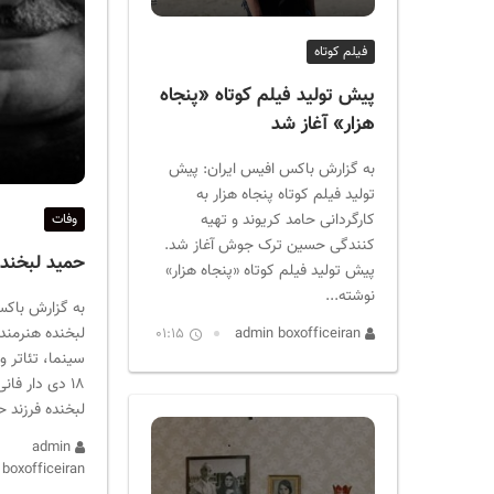
ر
ا
فیلم کوتاه
ن
پیش تولید فیلم کوتاه «پنجاه
هزار» آغاز شد
به گزارش باکس افیس ایران: پیش
تولید فیلم کوتاه پنجاه هزار به
کارگردانی حامد کریوند و تهیه
وفات
کنندگی حسین ترک جوش آغاز شد.
حمید لبخند
پیش تولید فیلم کوتاه «پنجاه هزار»
نوشته...
به گزارش باکس
لبخنده هنرمند
01:15
admin boxofficeiran
سینما، تئاتر و
۱۸ دی دار فان
لبخنده فرزند ح
admin
boxofficeiran