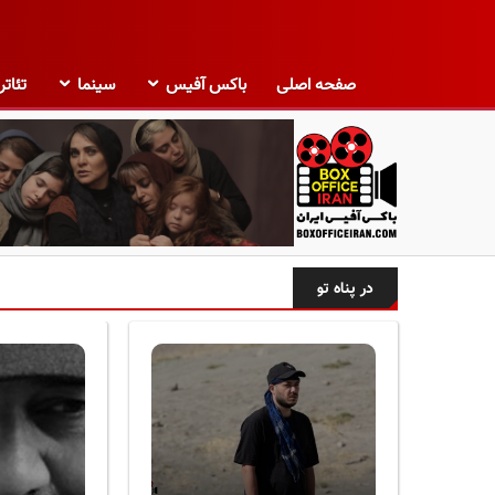
صفحه اصلی
باکس آفیس
سینما
تئاتر
ب
ا
در پناه تو
ک
س
آ
ف
ی
س
ا
ی