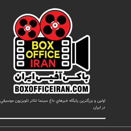
اولين و بزرگترين پايگاه خبرهاي داغ سينما تئاتر تلويزيون موسيقي
در ايران
تماس با ما