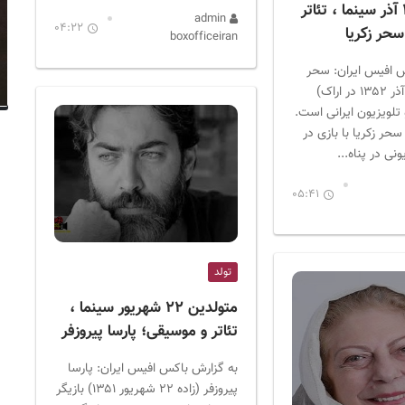
متولدین ۲۸ آذر سینما ، تئاتر
admin
04:22
حر زکریا
boxofficeiran
 افیس ایران: سحر
زکریا (زادهٔ ۲۸ آذر ۱۳۵۲ در اراک)
 تلویزیون ایرانی است.
سحر زکریا با بازی در
نی در پناه...
05:41
تولد
متولدین ۲۲ شهریور سینما ،
تئاتر و موسیقی؛ پارسا پیروزفر
به گزارش باکس افیس ایران: پارسا
پیروزفر (زاده‌ ۲۲ شهریور ۱۳۵۱) بازیگر