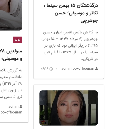
درگذشتگان ۱۵ بهمن سینما ،
تئاتر و موسیقی؛ حسن
جوهرچی
به گزارش باکس افیس ایران: حسن
جوهرچی (۶ مرداد ۱۳۴۷ – ۱۵ بهمن
تولد
۱۳۹۵) بازیگر ایرانی بود که بازی در
سینما را در سال ۱۳۶۷ با فیلم فیل
و موسیقی؛ ث
در تاریکی...
06:16
admin boxofficeiran
به گزارش باکس
ملاقاسم معروف 
۲۸ آ
تلویزیون اهل ا
ثریا قاسمی سال ۱۳۱۹ د
admin
boxofficeiran