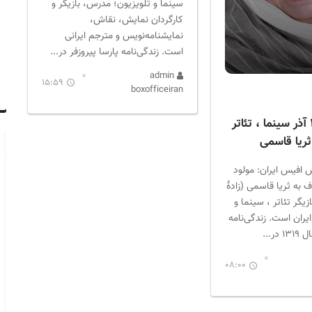
سینما و تلویزیون؛ مدرس، بازیگر و
کارگردان نمایش، نقاش،
نمایشنامه‌نویس و مترجم ایرانی
است. زندگی‌نامه پارسا پیروزفر در...
admin
15:59
boxofficeiran
متولدین ۲۸ آذر سینما ، تئاتر
ریا قاسمی
 افیس ایران: مولود
به ثریا قاسمی (زادهٔ
ذر ۱۳۱۹) بازیگر تئاتر ، سینما و
یران است. زندگی‌نامه
ر...
08:00