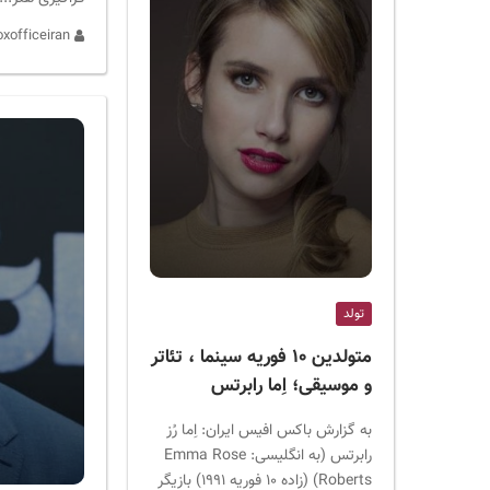
admin boxofficeiran
تولد
متولدین ۱۰ فوریه سینما ، تئاتر
و موسیقی؛ اِما رابرتس
به گزارش باکس افیس ایران: اِما رُز
رابرتس (به انگلیسی: Emma Rose
Roberts) (زاده ۱۰ فوریه ۱۹۹۱) بازیگر