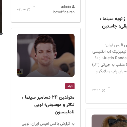
admin
03:00
boxofficeiran
متولدین ۳۱ ژانویه سینما ،
یقی؛ جاستین
 افیس ایران:
یمبرلیک (به انگلیسی:
Justin Randall Timberlake؛ زادهٔ
۳۱ ژانویه ۱۹۸۱) ملقب به جی‌تی (JT)
‌سرای پاپ و بازیگر و
تولد
32:14
متولدین ۲۴ دسامبر سینما ،
تئاتر و موسیقی؛ لویی
تاملینسون
به گزارش باکس افیس ایران: لویی