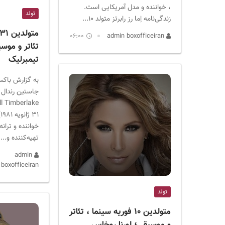
، خواننده و مدل آمریکایی است.
تولد
زندگی‌نامه اِما رز رابرتز متولد ۱۰...
06:00
admin boxofficeiran
تئاتر و موس
تیمبرلیک
به گزارش باکس
جاستین رندال ت
خواننده و ترانه
تهیه‌کننده و...
admin
boxofficeiran
تولد
متولدین ۱۰ فوریه سینما ، تئاتر