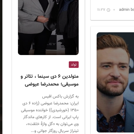
11:27
تولد
متولدین ۶ دی سینما ، تئاتر و
موسیقی؛ محمدرضا عیوضی
به گزارش باکس افیس
ایران: محمدرضا عیوضی (زاده ۶ دی
۱۳۵۰ (خورشیدی)) خواننده موسیقی
پاپ ایرانی است. از کارهای ماندگار
وی می‌توان به «گل واژهٔ خلقت»،
تیتراژ سریال روزگار جوانی و...