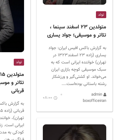
ر
ا
تولد
ن
متولدین ۲۳ اسفند سینما ،
تئاتر و موسیقی؛ جواد یساری
به گزارش باکس افیس ایران: جواد
یساری (زاده ۲۳ اسفند۱۳۲۳ در
تهران) خواننده ایرانی است که به
تولد
سبک موسیقی کوچه بازاری ایران
م
می‌خواند. او کشتی‌گیر و ورزشکار
تئاتر و موس
رشته باستانی بوده‌است....
قربانی
admin
08:00
boxofficeiran
به گزارش باکس
تهران)، خوانن
ایرانی است. زن
کودکی به مدت
فراگیری هنر...