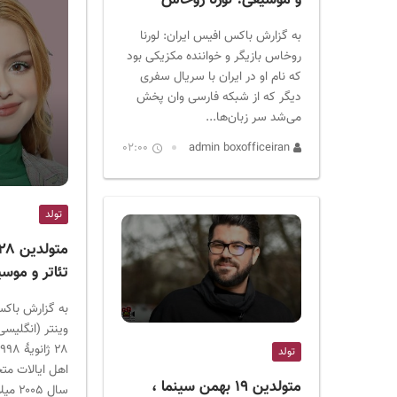
و موسیقی؛ لورنا روخاس
به گزارش باکس افیس ایران: لورنا
روخاس بازیگر و خواننده مکزیکی بود
که نام او در ایران با سریال سفری
دیگر که از شبکه فارسی وان پخش
می‌شد سر زبان‌ها...
02:00
admin boxofficeiran
تولد
تئاتر و موسی
به گزارش باکس
تولد
اهل ایالات متح
متولدین ۱۹ بهمن سینما ،
سال ۲۰۰۵ میلادی تاکنون مشغول...