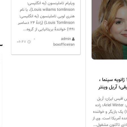
ویلیام تاملینسون (به انگلیسی:
Louis wiliams tomlinson)، با نام
هنری لویی تاملینسون (به انگلیسی:
Louis Tomlinson) (زادهٔ ۲۴ دسامبر
۱۹۹۱) خوانندهٔ بریتانیایی از گروه...
admin
06:47
boxofficeiran
متولدین ۲۸ ژانویه سینما ،
قی؛ آریل وینتر
 افیس ایران: آریل
وینتر (انگلیسی: Ariel Winter؛ زاده
۲۸ ژانویهٔ ۱۹۹۸) یک بازیگر و خواننده
ده آمریکا است. وی از