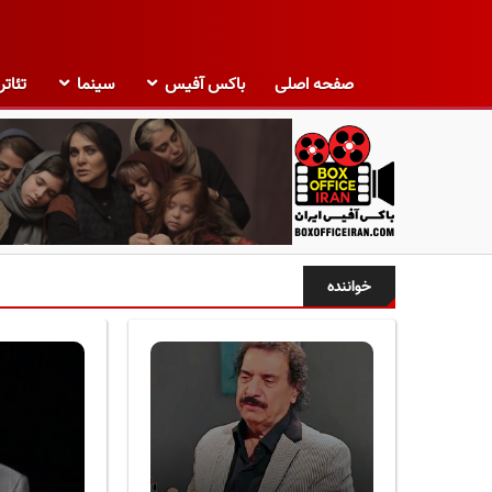
صفحه اصلی
باکس آفیس
سینما
تئاتر
ب
ا
خواننده
ک
س
آ
ف
ی
س
ا
ی