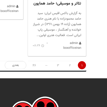
تئاتر و موسیقی؛ حامد همایون
admin
boxofficeiran
به گزارش باکس افیس ایران: سید
حامد محمودزاده با نام هنری حامد
همایون (زاده ۱۹ بهمن ۱۳۶۱) در شیراز
خواننده و آهنگساز ، موسیقی پاپ
ایرانی است. فعالیت هنری اولین...
admin
08:26
boxofficeiran
صفحه‌بندی
…
بعدی
46
3
2
1
نوشته‌ها