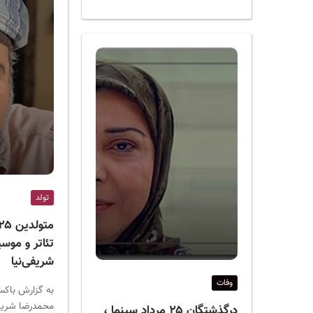
تولد
تئاتر و موس
شریفی‌نیا
وفات
به گزارش باکس
درگذشتگان ۲۵ مرداد سینما ،