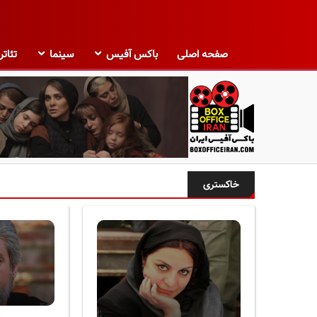
صفحه اصلی
باکس آفیس
سینما
تئاتر
ب
ا
خاکستری
ک
س
آ
ف
ی
س
ا
ی