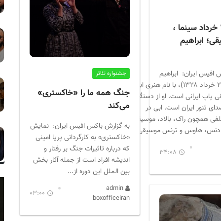
متولدین ۲۹ خرداد سینما ،
قی؛ ابراهیم
 افیس ایران: ابراهیم
جشنواره تئاتر
حامدی (زادهٔ ۲۹ خرداد ۱۳۲۸)، با نام هنری ابی،
جنگ همه ما را «خاکستری»
ی پاپ ایرانی است. او از دستهٔ
‌می‌کند
دای تنور ایران است. ابی در
فی همچون راک، بالاد، موسیقی
به گزارش باکس افیس ایران: نمایش
، دنس، هاوس و ترنس موسیقی...
«خاکستری» به کارگردانی پریا امینی
که درباره تاثیرات جنگ بر رفتار و
34:08
اندیشه افراد است از جمله آثار بخش
بین الملل این دوره از...
admin
03:00
boxofficeiran