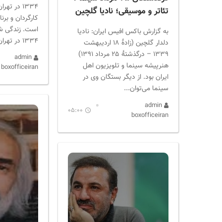
۱۳۳۴ در ته
تئاتر و موسیقی؛ نادیا گلچین
کارگردان و برنا
به گزارش باکس افیس ایران: نادیا
۱۳۳۴ در تهران زاده شد....
دلدار گلچین (زادهٔ ۱۸ اردیبهشت
۱۳۳۹ – درگذشتهٔ ۲۵ مرداد ۱۳۹۱)
admin
هنرپیشه سینما و تلویزیون اهل
boxofficeiran
ایران بود. از دیگر بستگان وی در
سینما می‌توان...
admin
05:00
boxofficeiran