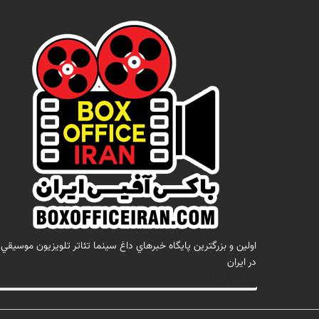
اولين و بزرگترين پايگاه خبرهاي داغ سينما تئاتر تلويزيون موسيقي
در ايران
تماس با ما