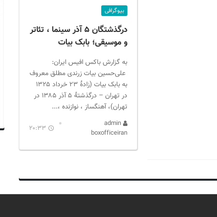
بیوگرافی
درگذشتگان ۵ آذر سینما ، تئاتر
و موسیقی؛ بابک بیات
به گزارش باکس افیس ایران:
علی‌حسین بیات زرندی مطلق معروف
به بابک بیات (زادهٔ ۲۳ خرداد ۱۳۲۵
در تهران – درگذشتهٔ ۵ آذر ۱۳۸۵ در
تهران)، آهنگساز ، نوازنده ،...
admin
20:33
boxofficeiran