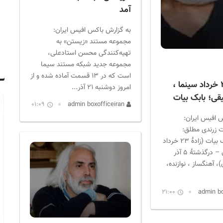
آمد
به گزارش باکس افیس ایران:
مجموعه مستند «زیستن» به
تهیه‌کنندگی محسن استادعلی،
مجموعه جدید شبکه مستند سیما
است که در ۱۳ قسمت آماده شده و از
متولدین ۲۳ خرداد سینما ،
امروز دوشنبه ۲۱ آذر...
یقی؛ بابک بیات
01:09
admin boxofficeiran
 افیس ایران:
ت زرندی مطلق:
معروف به بابک بیات (زادهٔ ۲۳ خرداد
۱۳۲۵ در تهران – درگذشتهٔ ۵ آذر
ران)، آهنگساز ، نوازنده،
21:00