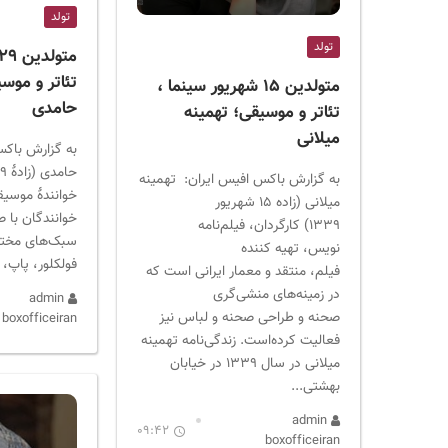
ر
تولد
ا
تولد
ن
تئاتر و موسی
متولدین ۱۵ شهریور سینما ،
حامدی
تئاتر و موسیقی؛ تهمینه
میلانی
به گزارش باکس
به گزارش باکس افیس ایران: تهمینه
خوانندهٔ موسیق
میلانی (زاده ۱۵ شهریور
خوانندگان با ص
۱۳۳۹) کارگردان، فیلم‌نامه
سبک‌های مختل
نویس، تهیه کننده
فولکلور، پاپ
فیلم، منتقد و معمار ایرانی است که
در زمینه‌های منشی‌گری
admin
صحنه و طراحی صحنه و لباس نیز
boxofficeiran
فعالیت کرده‌است. زندگی‌نامه تهمینه
میلانی در سال ۱۳۳۹ در خیابان
بهشتی...
admin
09:42
boxofficeiran