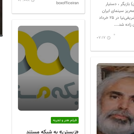
03:008
boxofficeiran
ران) بازیگر ، دستیار
مه‌ریز سینمای ایران
است. زندگی شریفی‌نیا در ۲۵ خرداد
07:17
فیلم هنر و تجربه
«زیستن» به شبکه مستند