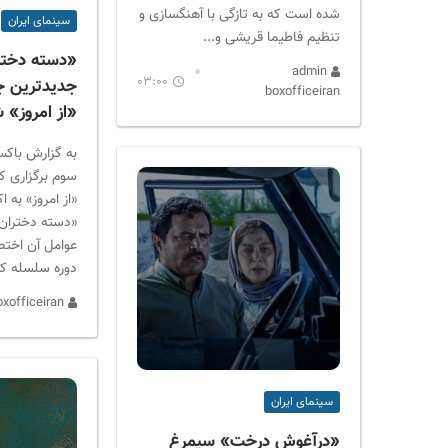
شده است که به تازگی با آهنگسازی و
سینمای ایران
تنظیم فاطیما قریشی و...
«دسته دختر
admin
03:00
جدیدترین جل
boxofficeiran
«از امروز» 
به گزارش باکس
سوم برگزاری کا
«از امروز» به 
«دسته دختران» 
عوامل آن اخت
دوره سلسله کار
admin boxofficeiran
سینمای ایران
«درآغوش درخت» سیمرغ