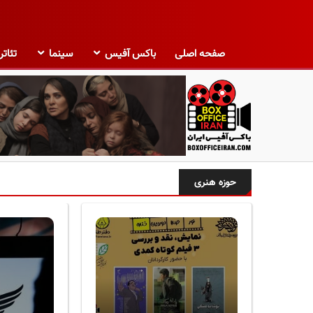
صفحه اصلی
باکس آفیس
سینما
تئاتر
ب
ا
حوزه هنری
ک
س
آ
ف
ی
س
ا
ی