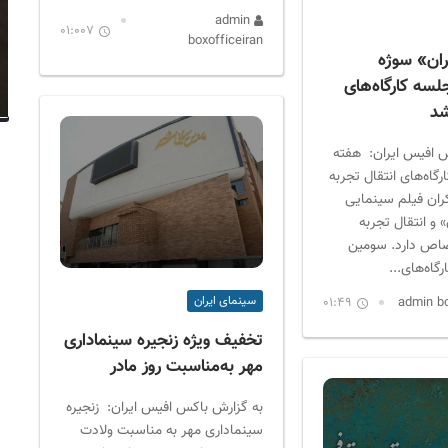
admin
01:007
boxofficeiran
ان» سوژه
سه کارگاه‌های
شد
 افیس ایران: هفته
رگاه‌های انتقال تجربه
اکران فیلم سینمایی
و انتقال تجربه
صاص دارد. سومین
گاه‌های...
سینمای ایران
01:49
تخفیف ویژه زنجیره سینماداری
مهر به‌مناسبت روز مادر
به گزارش باکس افیس ایران: زنجیره
سینماداری مهر به مناسبت ولادت