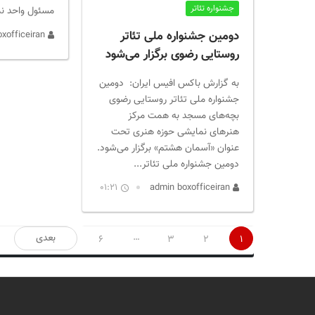
جشنواره تئاتر
مسئول واحد نم
دومین جشنواره ملی تئاتر
admin boxofficeiran
روستایی رضوی برگزار می‌شود
به گزارش باکس افیس ایران: دومین
جشنواره ملی تئاتر روستایی رضوی
بچه‌های مسجد به همت مرکز
هنرهای نمایشی حوزه هنری تحت
عنوان «آسمان هشتم» برگزار می‌شود.
دومین جشنواره ملی تئاتر...
01:21
admin boxofficeiran
صفحه‌بندی
…
بعدی
6
3
2
1
نوشته‌ها