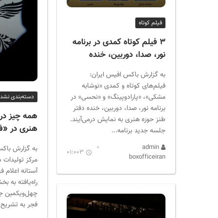
ر
ا
فیلم کوتاه
ن
۳ فیلم کوتاه کمدی در برنامه
نور، صدا، دوربین، خنده
به گزارش باکس افیس ایران:
فیلم‌های کوتاه و کمدی «نوشابه
مشکی»، «پارادوپینگ» و «نحسی» در
دسته‌بندی نشده
برنامه نور، صدا، دوربین، خنده دفتر
همه چیز درب
طنز حوزه هنری به نمایش درمی‌آیند.
هنری در «فجر 
جلسه جدید برنامه...
admin
به گزارش باکس
01:003
boxofficeiran
مرکز تولیدات 
آستانه اعلام ف
راه‌یافته به 
چهل‌ویکمین جشن
فجر به تشریح 