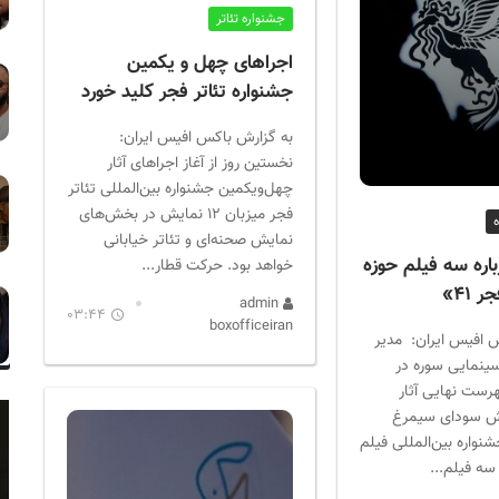
جشنواره تئاتر
اجراهای چهل و یکمین
جشنواره تئاتر فجر کلید خورد
به گزارش باکس افیس ایران:
نخستین روز از آغاز اجراهای آثار
چهل‌ویکمین جشنواره بین‌المللی تئاتر
فجر میزبان ۱۲ نمایش در بخش‌های
نمایش صحنه‌ای و تئاتر خیابانی
اره سه فیلم حوزه
خواهد بود. حرکت قطار...
۴۱»
admin
03:44
boxofficeiran
 افیس ایران: مدیر
سینمایی سوره در
هرست نهایی آثار
بخش سودای سیمرغ
واره بین‌المللی فیلم
سه فیلم...