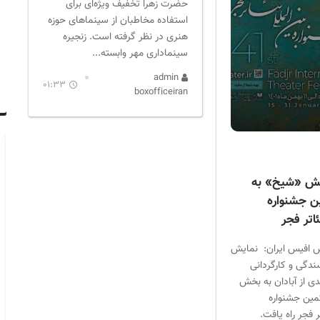
حضرت زهرا تخفیف ویژه‌ای برای
استفاده مخاطبان از سینماهای حوزه
هنری در نظر گرفته است. زنجیره
سینماداری مهر وابسته...
admin
01:33
boxofficeiran
ایش «شیخ» به
ن جشنواره
ئاتر فجر
س افیس ایران: نمایش
ندگی و کارگردانی
ی از آبادان به بخش
مین جشنواره
ر فجر راه یافت.