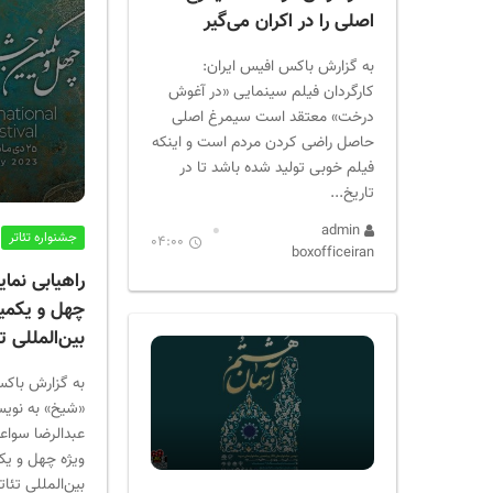
اصلی را در اکران می‌گیر
به گزارش باکس افیس ایران:
کارگردان فیلم سینمایی «در آغوش
درخت» معتقد است سیمرغ اصلی
حاصل راضی کردن مردم است و اینکه
فیلم خوبی تولید شده باشد تا در
تاریخ...
admin
جشنواره تئاتر
04:00
boxofficeiran
راهیابی نم
چهل و یکمی
بین‌المللی ت
به گزارش باک
«شیخ» به نویس
عبدالرضا سواعد
ویژه چهل و یک
بین‌المللی تئات