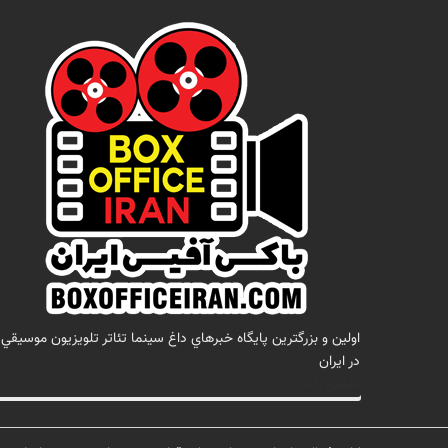
اولين و بزرگترين پايگاه خبرهاي داغ سينما تئاتر تلويزيون موسيقي
در ايران
تماس با ما