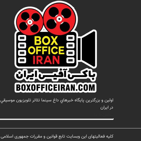
اولين و بزرگترين پايگاه خبرهاي داغ سينما تئاتر تلويزيون موسيقي
در ايران
تماس با ما
کلیه فعالیتهای این وبسایت تابع قوانین و مقررات جمهوری اسلامی ا