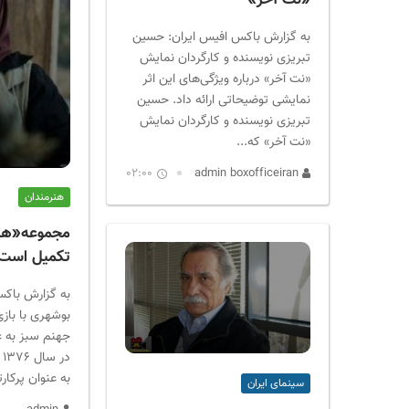
«نت آخر»
به گزارش باکس افیس ایران: حسین
تبریزی نویسنده و کارگردان نمایش
«نت آخر» درباره ویژگی‌های این اثر
نمایشی توضیحاتی ارائه داد. حسین
تبریزی نویسنده و کارگردان نمایش
«نت آخر» که...
02:00
admin boxofficeiran
هنرمندان
مجموعه«هم 
تکمیل است
به گزارش باکس 
بوشهری با باز
جهنم سبز به ع
د
به عنوان پرکارت
سینمای ایران