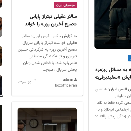
موسیقی ایران
سالار عقیلی تیتراژ پایانی
«صبح آخرین روز» را خواند
به گزارش باکس افیس ایران: سالار
عقیلی خواننده تیتراژ پایانی سریال
«صبح آخرین روز» به کارگردانی حسین
تبریزی و تهیه‌کنندگی مصطفی
علمی‌فرد شد. با قطعی شدن زمان
به مسائل روزمره
پخش سریال «صبح...
مایش «سفیدبرفی»
admin
03:00
boxofficeiran
 افیس ایران: شاهین
دان نمایش
ی کرده فقط به نقد
جتماعی نپردازد و به
ر زندگی پیش پاافتاده