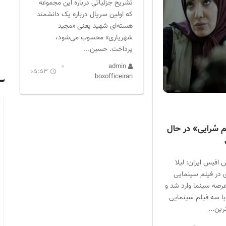
تشریح جزئیاتی درباره این مجموعه
که اولین سریال درباره یک دانشمند
هسته‌ای شهید یعنی «مجید
شهریاری» محسوب می‌شود،
پرداخت. حسین...
admin
05:53
boxofficeiran
سُرایی» در حال
افیس ایران: لیلا
ی در فیلم سینمایی
رصه سینما وارد شد و
ر سال ۱۳۷۶ با سه فیلم سینمایی
رین...