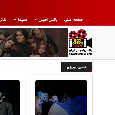
صفحه اصلی
باکس آفیس
سینما
تئاتر
ب
ا
حسین تبریزی
ک
س
آ
ف
ی
س
ا
ی