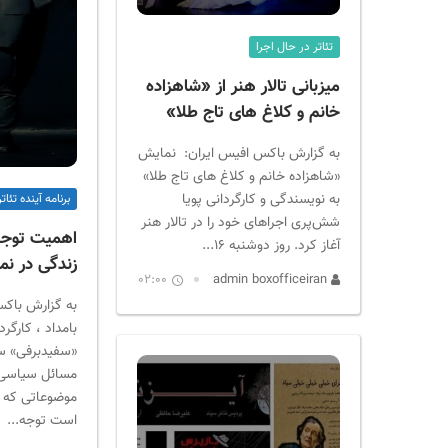
ر
ا
تئاتر در حال اجرا
ن
میزبانی تالار هنر از «شاهزاده
خانم و کلاغ های تاج طلا»
به گزارش باکس افیس ایران: نمایش
«شاهزاده خانم و کلاغ های تاج طلا»
به نویسندگی و کارگردانی پویا
برنامه آینده تئاتر
شش‌پری اجراهای خود را در تالار هنر
اهمیت توجه 
آغاز کرد. روز دوشنبه ۱۶...
زندگی در ن
02:00
admin boxofficeiran
به گزارش باکس
بامداد ، کارگر
«سفیدبرفی» سع
مسائل سیاسی ا
موضوعاتی که د
است توجه...