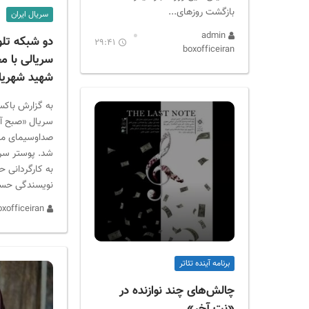
بازگشت روزهای...
سریال ایران
admin
دو شبکه تلو
29:41
boxofficeiran
سریالی با م
شهید شهریار
به گزارش باکس
سریال «صبح آخ
صداوسیمای مر
شد. پوستر سری
به کارگردانی 
نویسندگی حسن 
admin boxofficeiran
برنامه آینده تئاتر
چالش‌های چند نوازنده در