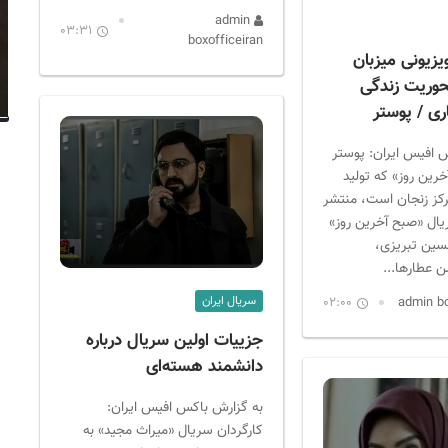
admin
03:31
boxofficeiran
یزیونی میزبان
حوریت زندگی
ی / پوستر
 افیس ایران: پوستر
رین روز» که تولید
کز زنجان است، منتشر
ال «صبح آخرین روز»
حسین تبریزی،
عطار‌ها...
سریال ایران
02:00
جزییات اولین سریال درباره
دانشمند هسته‌ای
به گزارش باکس افیس ایران:
کارگردان سریال «میراث مجید» به