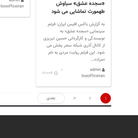
admin
«سجده عشق» سیاوش
boxofficeiran
طهمورث تماشایی می شود
به گزارش باکس افیس ایران: فیلم
سینمایی «سجده عشق» به
نویسندگی و کارگردانی حسین تبریزی
از کانال آذری شبکه سحر پخش می
شود. این فیلم روایت مردی به نام
«مراد»...
admin
01:008
boxofficeiran
صفحه‌بندی
بعدی
3
2
1
نوشته‌ها