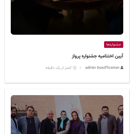
جشنواره‌ها
آیین اختتامیه جشنواره پرواز
admin boxofficeiran
کمتر از یک دقیقه