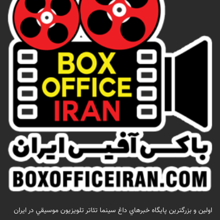
اولين و بزرگترين پايگاه خبرهاي داغ سينما تئاتر تلويزيون موسيقي در ايران