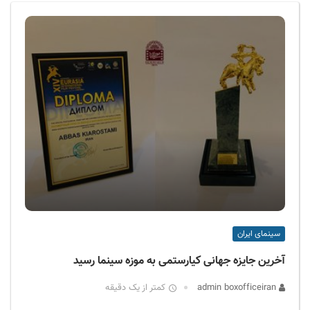
ف
ی
س
ا
ی
ر
ا
ن
سینمای ایران
آخرین جایزه جهانی کیارستمی به موزه سینما رسید
admin boxofficeiran
کمتر از یک دقیقه