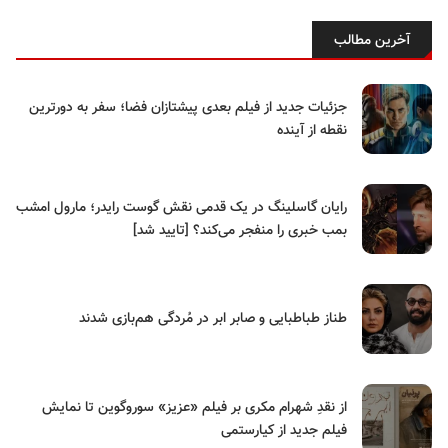
آخرین مطالب
جزئیات جدید از فیلم بعدی پیشتازان فضا؛ سفر به دورترین
نقطه از آینده
رایان گاسلینگ در یک قدمی نقش گوست رایدر؛ مارول امشب
بمب خبری را منفجر می‌کند؟ [تایید شد]
طناز طباطبایی و صابر ابر در مُردگی هم‌بازی شدند
از نقدِ شهرام مکری بر فیلم «عزیز» سوروگوین تا نمایش
فیلم جدید از کیارستمی