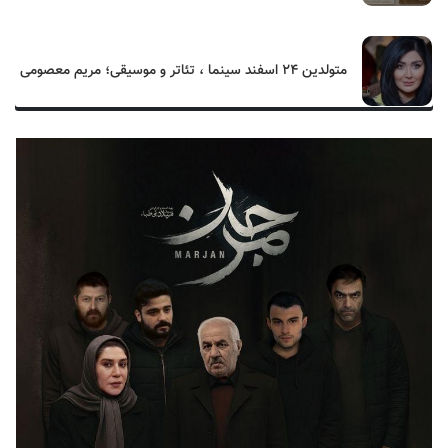
متولدین ۲۴ اسفند سینما ، تئاتر و موسیقی؛ مریم معصومی