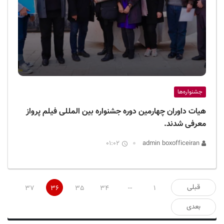
جشنواره‌ها
هیات داوران چهارمین دوره جشنواره بین المللی فیلم پرواز
معرفی شدند.
01:02
admin boxofficeiran
صفحه‌بندی
…
قبلی
37
36
35
34
1
نوشته‌ها
بعدی