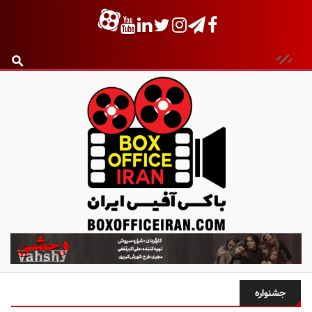
ب
ا
ک
س
جشنواره
آ