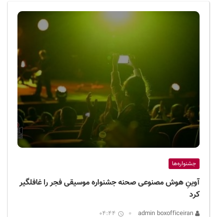
ف
ی
س
ا
ی
ر
ا
ن
جشنواره‌ها
آوینِ هوش مصنوعی صحنه جشنواره موسیقی فجر را غافلگیر
کرد
04:44
admin boxofficeiran