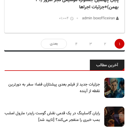
پایان چهلمین جشنواره موسیقی فجر امروز (۲۹
بهمن)+جزئیات اجراها
01:004
admin boxofficeiran
صفحه‌بندی
بعدی
4
3
2
1
نوشته‌ها
آخرین مطالب
جزئیات جدید از فیلم بعدی پیشتازان فضا؛ سفر به دورترین
نقطه از آینده
رایان گاسلینگ در یک قدمی نقش گوست رایدر؛ مارول امشب
بمب خبری را منفجر می‌کند؟ [تایید شد]