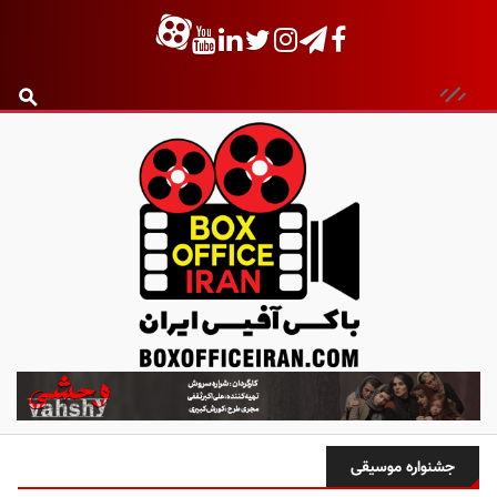
ب
ا
ک
س
جشنواره موسیقی
آ