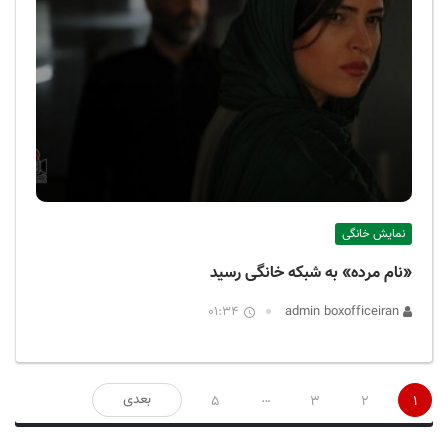
نمایش خانگی
«نام مرده» به شبکه خانگی رسید
01:34
admin boxofficeiran
صفحه‌بندی
…
بعدی
5
3
2
1
نوشته‌ها