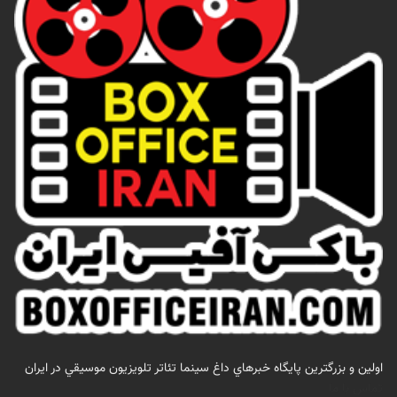
اولين و بزرگترين پايگاه خبرهاي داغ سينما تئاتر تلويزيون موسيقي در ايران
تماس با ما