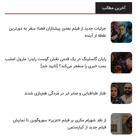
آخرین مطالب
جزئیات جدید از فیلم بعدی پیشتازان فضا؛ سفر به دورترین
نقطه از آینده
رایان گاسلینگ در یک قدمی نقش گوست رایدر؛ مارول امشب
بمب خبری را منفجر می‌کند؟ [تایید شد]
طناز طباطبایی و صابر ابر در مُردگی هم‌بازی شدند
از نقدِ شهرام مکری بر فیلم «عزیز» سوروگوین تا نمایش
فیلم جدید از کیارستمی