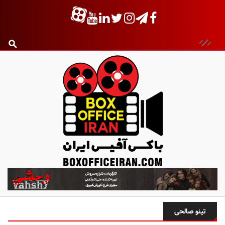
ب
ا
ک
س
تینو صالحی
آ