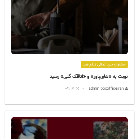
جشنواره بین المللی فیلم فجر
نوبت به «های‌پاور» و «اتاقک گلی» رسید
02:17
admin boxofficeiran