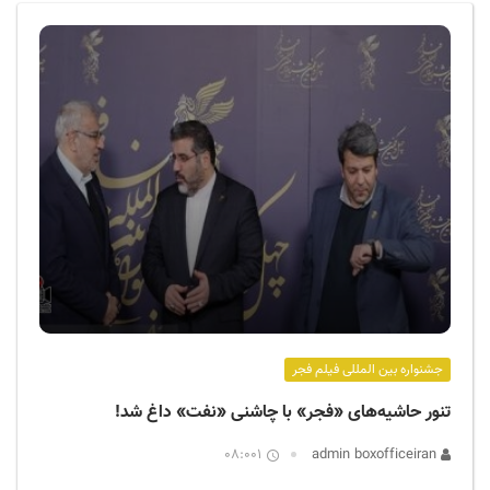
ف
ی
س
ا
ی
ر
ا
ن
جشنواره بین المللی فیلم فجر
تنور حاشیه‌های «فجر» با چاشنی «نفت» داغ شد!
08:001
admin boxofficeiran