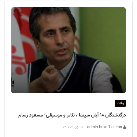
ف
ی
س
ا
ی
ر
ا
ن
وفات
درگذشتگان ۱۰ آبان سینما ، تئاتر و موسیقی؛ مسعود رسام
02:006
admin boxofficeiran