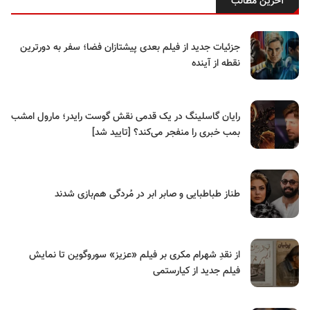
آخرین مطالب
جزئیات جدید از فیلم بعدی پیشتازان فضا؛ سفر به دورترین
نقطه از آینده
رایان گاسلینگ در یک قدمی نقش گوست رایدر؛ مارول امشب
بمب خبری را منفجر می‌کند؟ [تایید شد]
طناز طباطبایی و صابر ابر در مُردگی هم‌بازی شدند
از نقدِ شهرام مکری بر فیلم «عزیز» سوروگوین تا نمایش
فیلم جدید از کیارستمی