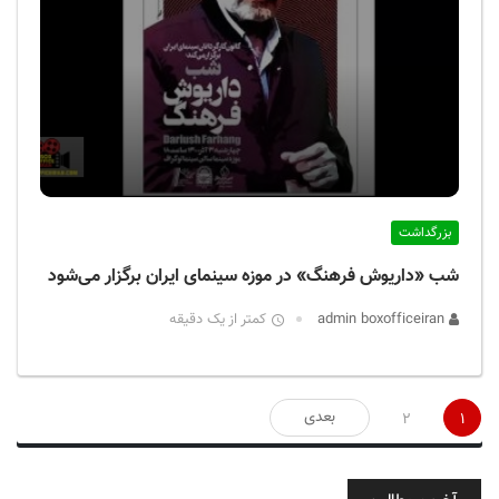
بزرگداشت
شب «داریوش فرهنگ» در موزه سینمای ایران برگزار می‌شود
admin boxofficeiran
کمتر از یک دقیقه
صفحه‌بندی
بعدی
2
1
نوشته‌ها