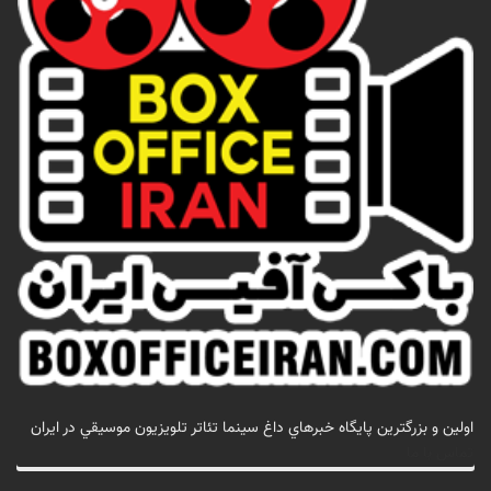
اولين و بزرگترين پايگاه خبرهاي داغ سينما تئاتر تلويزيون موسيقي در ايران
تماس با ما