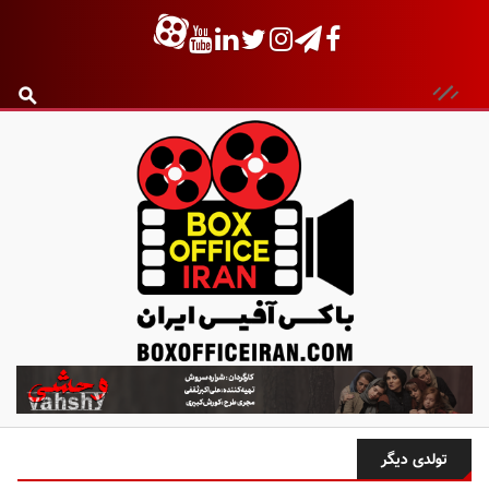
ب
ا
ک
س
تولدی دیگر
آ