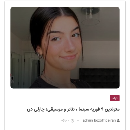
ف
ی
س
ا
ی
ر
ا
ن
تولد
متولدین ۹ فوریه سینما ، تئاتر و موسیقی؛ چارلی دی
06:00
admin boxofficeiran