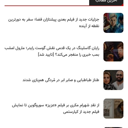
آخرین مطالب
جزئیات جدید از فیلم بعدی پیشتازان فضا؛ سفر به دورترین
نقطه از آینده
رایان گاسلینگ در یک قدمی نقش گوست رایدر؛ مارول امشب
بمب خبری را منفجر می‌کند؟ [تایید شد]
طناز طباطبایی و صابر ابر در مُردگی هم‌بازی شدند
از نقدِ شهرام مکری بر فیلم «عزیز» سوروگوین تا نمایش
فیلم جدید از کیارستمی