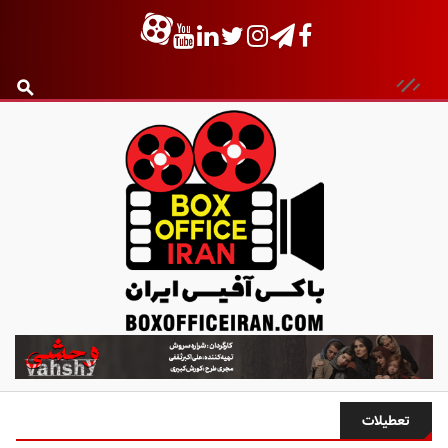
ب
ا
ک
س
تعطیلات
آ