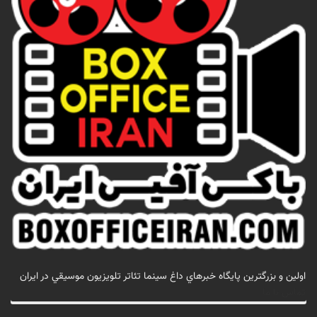
اولين و بزرگترين پايگاه خبرهاي داغ سينما تئاتر تلويزيون موسيقي در ايران
تماس با ما