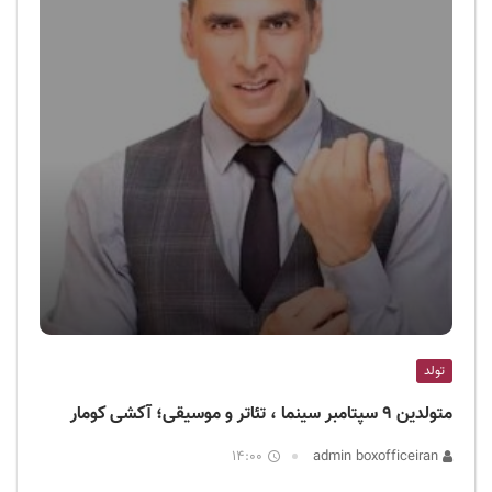
تولد
متولدین ۹ سپتامبر سینما ، تئاتر و موسیقی؛ آکشی کومار
14:00
admin boxofficeiran