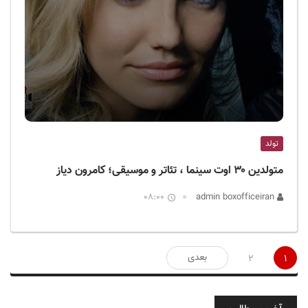
تولد
متولدین ۳۰ اوت سینما ، تئاتر و موسیقی؛ کامرون دیاز
08:00
admin boxofficeiran
صفحه‌بندی
بعدی
2
1
نوشته‌ها