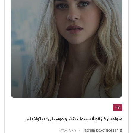
تولد
متولدین ۹ ژانویهٔ سینما ، تئاتر و موسیقی؛ نیکولا پلتز
03:008
admin boxofficeiran