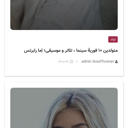
تولد
متولدین ۱۰ فوریهٔ سینما ، تئاتر و موسیقی؛ اِما رابرتس
06:008
admin boxofficeiran