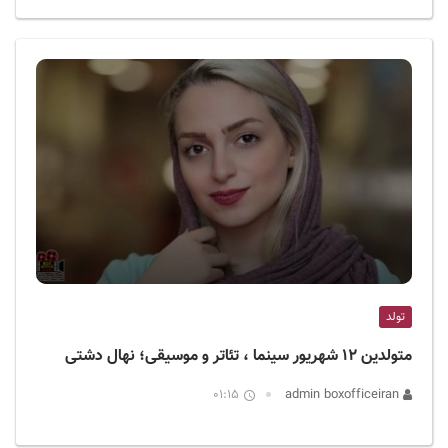
تولد
متولدین ۱۲ شهریور سینما ، تئاتر و موسیقی؛ نهال دشتی
01:15
admin boxofficeiran