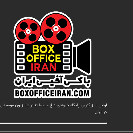
اولين و بزرگترين پايگاه خبرهاي داغ سينما تئاتر تلويزيون موسيقي
در ايران
تماس با ما