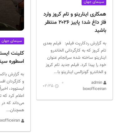
سینمای جهان
همکاری ایناریتو و تام کروز وارد
فاز داغ شد؛ پاییز ۲۰۲۶ منتظر
باشید
سینمای جهان
به گزارش ردکارپت فیلم: فیلم بعدی
تام کروز که به کارگردانی الخاندرو
کلینت ایستو
ایناریتو ساخته شده سرانجام عنوان
اسطوره سینم
خود را پیدا کرد. فیلم جدید تام کروز
و الخاندرو گونزالس ایناریتو با...
به گزارش باکس
و کارگردان افس
admin
02:35
ایستوود، اخیر
boxofficeiran
اعلام کرد که تا
می‌داند که در 
همچنان...
admin boxofficeiran