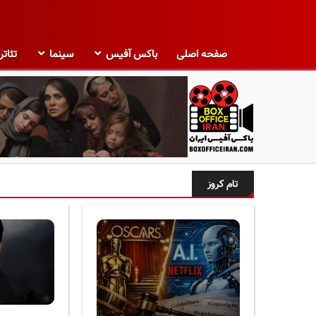
صفحه اصلی
باکس آفیس
سینما
تئاتر
ب
ا
تام کروز
ک
س
آ
ف
ی
س
ا
ی