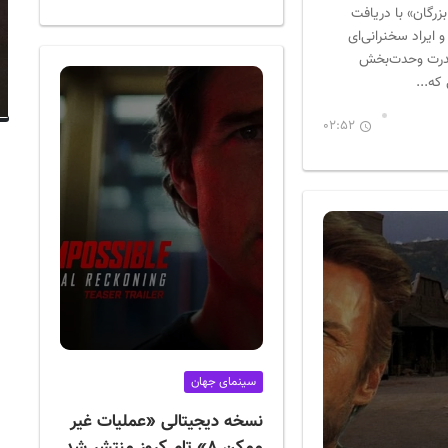
زرگان» با دریافت
و ایراد سخنرانی‌ای
درت وحدت‌بخش
که...
02:52
سینمای جهان
نسخه دیجیتالی «عملیات غیر