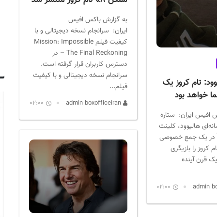
ممکن ۸» تام کروز منتشر شد
به گزارش باکس افیس
ایران: سرانجام نسخه دیجیتالی و با
کیفیت فیلم Mission: Impossible
– The Final Reckoning در
دسترس کاربران قرار گرفته است.
سرانجام نسخه دیجیتالی و با کیفیت
ود: تام کروز یک
فیلم...
ا خواهد بود
02:00
admin boxofficeiran
 افیس ایران: ستاره
انه‌ای هالیوود، کلینت
اً در یک جمع خصوصی
م کروز را بازیگری
یک قرن آینده
02:00