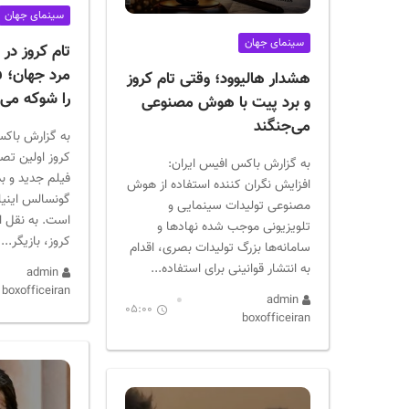
ر
سینمای جهان
ا
سینمای جهان
ن
تام کروز در
مرد جهان؛ ف
هشدار هالیوود؛ وقتی تام کروز
را شوکه می‌
و برد پیت با هوش مصنوعی
می‌جنگند
به گزارش باکس
کروز اولین تص
به گزارش باکس افیس ایران:
فیلم جدید و بد
افزایش نگران کننده استفاده از هوش
گونسالس اینیار
مصنوعی تولیدات سینمایی و
تلویزیونی موجب شده نهادها و
کروز، بازیگر...
سامانه‌ها بزرگ تولیدات بصری، اقدام
به انتشار قوانینی برای استفاده...
admin
boxofficeiran
admin
05:00
boxofficeiran