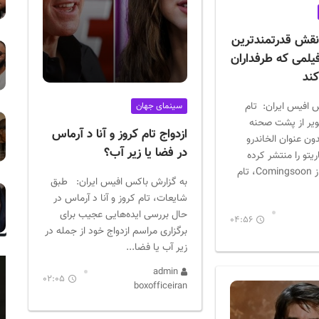
 نقش قدرتمندترین
یلمی که طرفداران
کند
 افیس ایران: تام
سینمای جهان
ویر از پشت صحنه
ازدواج تام کروز و آنا د آرماس
ون عنوان الخاندرو
در فضا یا زیر آب؟
یتو را منتشر کرده
است. به نقل از Comingsoon، تام
به گزارش باکس افیس ایران: طبق
شایعات، تام کروز و آنا د آرماس در
حال بررسی ایده‌هایی عجیب برای
04:56
برگزاری مراسم ازدواج خود از جمله در
زیر آب یا فضا...
admin
02:05
boxofficeiran