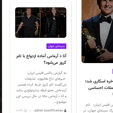
سینمای جهان
آنا د آرماس آماده ازدواج با تام
کروز می‌شود؟
به گزارش باکس افیس ایران:
خبرهای داغ هالیوود: شایعات
اخره اسکاری شد؛
می‌گویند تام کروز شرط کرده همسر
ملات احساسی
آینده‌اش عضو فرقه ساینتولوژی باشد
و آنا د آرماس حالا در حال بررسی این
موضوع...
 افیس ایران: تام
زرگ سینمای جهان، در
01:31
admin boxofficeiran