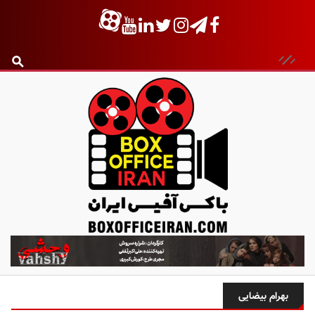
ب
ا
ک
س
بهرام بیضایی
آ