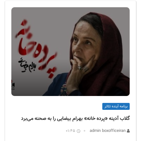
ف
ی
س
ا
ی
ر
ا
ن
برنامه آینده تئاتر
گلاب آدینه «پرده خانه» بهرام بیضایی را به صحنه می‌برد
01:45
admin boxofficeiran