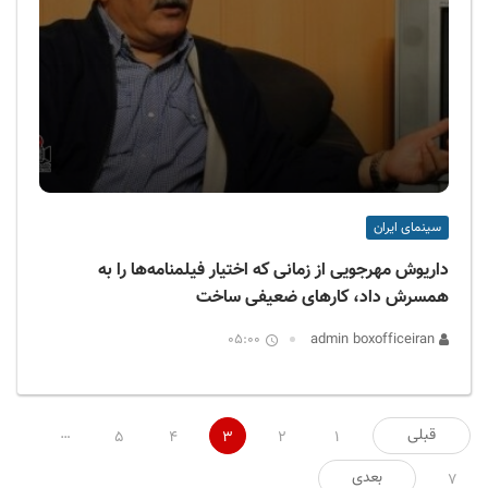
سینمای ایران
داریوش مهرجویی از زمانی که اختیار فیلمنامه‌ها را به
همسرش داد، کارهای ضعیفی ساخت
05:00
admin boxofficeiran
صفحه‌بندی
…
قبلی
5
4
3
2
1
نوشته‌ها
بعدی
7