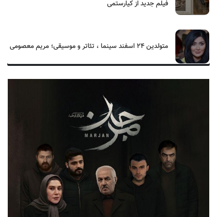
فیلم جدید از کیارستمی
متولدین ۲۴ اسفند سینما ، تئاتر و موسیقی؛ مریم معصومی