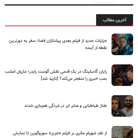
آخرین مطالب
جزئیات جدید از فیلم بعدی پیشتازان فضا؛ سفر به دورترین
نقطه از آینده
رایان گاسلینگ در یک قدمی نقش گوست رایدر؛ مارول امشب
بمب خبری را منفجر می‌کند؟ [تایید شد]
طناز طباطبایی و صابر ابر در مُردگی هم‌بازی شدند
از نقدِ شهرام مکری بر فیلم «عزیز» سوروگوین تا نمایش