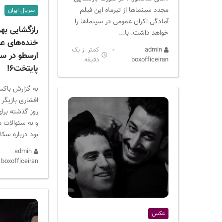
مجدد سینماها از تیرماه این فیلم
سریال ایران
آمادگی اکران عمومی در سینماها را
رازگشایی بهر
خواهد داشت. با...
خنده‌های ع
admin
کمتر از یک
ارسطو در س
boxofficeiran
دقیقه
پایتخت۶!
به گزارش باکس
افشاری بازیگر 
روز گذشته برای
و به سئوالات ه
بود درباره سکا
admin
boxofficeiran
عکس