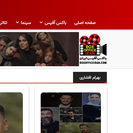
صفحه اصلی
باکس آفیس
سینما
تئاتر
ب
ا
بهرام افشاری
ک
س
آ
ف
ی
س
ا
ی