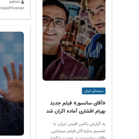
admin
boxofficeiran
سینمای ایران
«آقای سانسور» فیلم جدید
بهرام افشاری آماده اکران شد
به گزارش باکس افیس ایران: با
تصمیم سازندگان فیلم سینمایی
«آقای سانسور»، در صورت بازگشایی