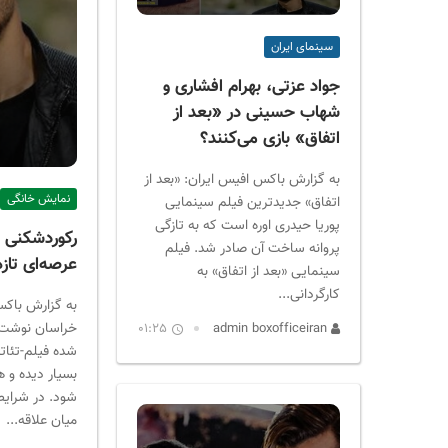
ر
ا
سینمای ایران
ن
جواد عزتی، بهرام افشاری و
شهاب حسینی در «بعد از
اتفاق» بازی می‌کنند؟
به گزارش باکس افیس ایران: «بعد از
نمایش خانگی
اتفاق» جدیدترین فیلم سینمایی
پوریا حیدری اوره است که به تازگی
رکوردشکنی ب
پروانه ساخت آن صادر شد. فیلم
عرصه‌ای تازه
سینمایی «بعد از اتفاق» به
کارگردانی...
به گزارش باکس
خراسان نوشت:
01:25
admin boxofficeiran
شده فیلم-تئات
بسیار دیده و 
شود. در شرایط
میان علاقه...