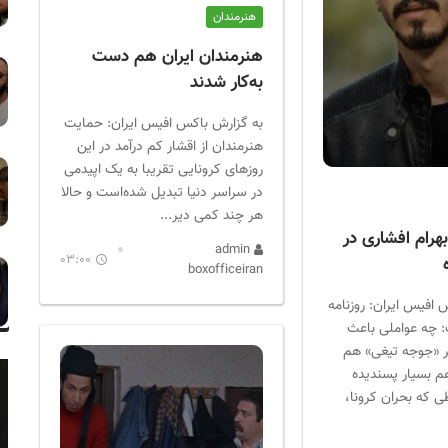
هنرمندان
هنرمندان ایران هم دست
به‌کار شدند
به گزارش باکس افیس ایران: حمایت
هنرمندان از اقشار کم درآمد در این
روزهای کرونایی تقریبا به یک اپیدمی
در سراسر دنیا تبدیل شده‌است و حالا
هر چند کمی دیر...
هرام افشاری در
admin
03:00
boxofficeiran
 افیس ایران: روزنامه
 چه عواملی باعث
ر «جوجه تیغی» هم
هم بسیار پسندیده
ی که بحران کرونا،