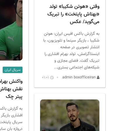
وقتی «هوتن شکیبا» تولد
«بهتاش پایتخت» را تبریک
می‌گوید/ عکس
به گزارش باکس افیس ایران: هوتن
شکیبا ، بازیگر سینما و تلویزیون، با
انتشار تصویری در صفحه
اینستاگرامش، تولد بهرام افشاری را
تبریک گفت. فضای مجازی و
شبکه‌های اجتماعی بستری...
سریال ایران
01:01
admin boxofficeiran
واکنش بهرام
نقش بهتاش 
پیتر چک
به گزارش باکس
افشاری بازیگر
سریال پایتخت 
دروازه بان سا