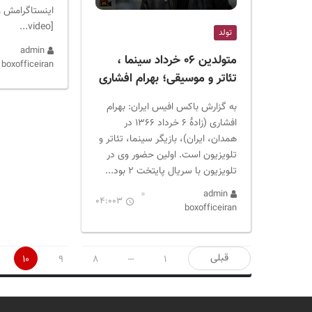
اینستاگرامش و
[video...
تولد
admin
متولدین ۰۶ خرداد سینما ،
boxofficeiran
تئاتر و موسیقی؛ بهرام افشاری
به گزارش باکس افیس ایران: بهرام
افشاری (زادهٔ ۶ خرداد ۱۳۶۶ در
همدان، ایران)، بازیگر سینما، تئاتر و
تلویزیون است. اولین حضور وی در
تلویزیون با سریال پایتخت ۲ بود...
admin
04:003
boxofficeiran
صفحه‌بندی
…
قبلی
10
9
8
1
نوشته‌ها