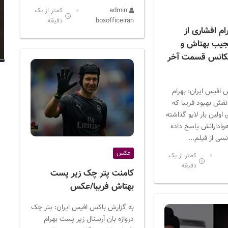
admin
کمتر از یک
boxofficeiran
دقیقه
ام افشاری از
جیب بهتاش و
کانس قسمت آخر
 افیس ایران: بهرام
نقش بهبود فریبا که
 اولین بار لایو گذاشته
وادارانش پاسخ داده
نسی از فیلم...
عکس
کمتر از یک
دقیقه
کامنت پتر چک زیر پست
بهتاش فریبا/عکس
به گزارش باکس افیس ایران: پتر چک
دروازه بان آرسنال زیر پست بهرام