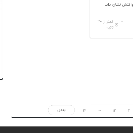
اکنش نشان داد.
کمتر از 30
ثانیه
…
بعدی
14
12
11