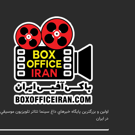
اولين و بزرگترين پايگاه خبرهاي داغ سينما تئاتر تلويزيون موسيقي
در ايران
تماس با ما