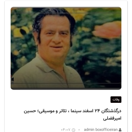
ف
ی
س
ا
ی
ر
ا
ن
وفات
درگذشتگان ۲۴ اسفند سینما ، تئاتر و موسیقی؛ حسین
امیرفضلی
04:07
admin boxofficeiran