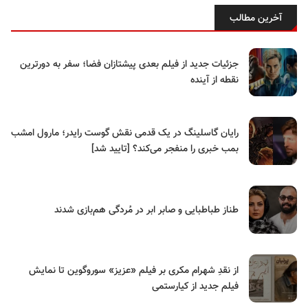
آخرین مطالب
جزئیات جدید از فیلم بعدی پیشتازان فضا؛ سفر به دورترین
نقطه از آینده
رایان گاسلینگ در یک قدمی نقش گوست رایدر؛ مارول امشب
بمب خبری را منفجر می‌کند؟ [تایید شد]
طناز طباطبایی و صابر ابر در مُردگی هم‌بازی شدند
از نقدِ شهرام مکری بر فیلم «عزیز» سوروگوین تا نمایش
فیلم جدید از کیارستمی