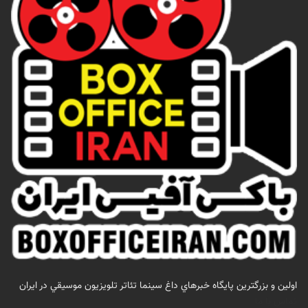
اولين و بزرگترين پايگاه خبرهاي داغ سينما تئاتر تلويزيون موسيقي در ايران
تماس با ما