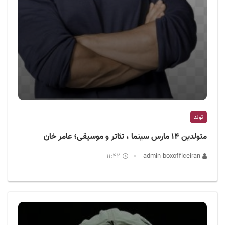
تولد
متولدین ۱۴ مارس سینما ، تئاتر و موسیقی؛ عامر خان
11:42
admin boxofficeiran