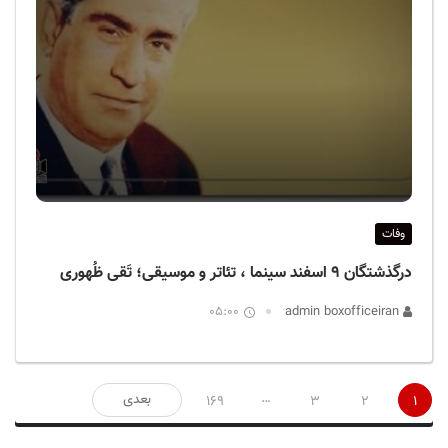
وفات
درگذشتگان ۹ اسفند سینما ، تئاتر و موسیقی؛ تَقی ظُهوری
05:00
admin boxofficeiran
صفحه‌بندی
…
بعدی
169
3
2
1
نوشته‌ها