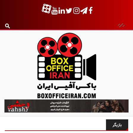
ب
ا
ک
س
بازیگر
آ