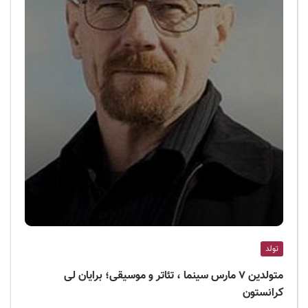
تولد
متولدین ۷ مارس سینما ، تئاتر و موسیقی؛ برایان لی
کرانستون