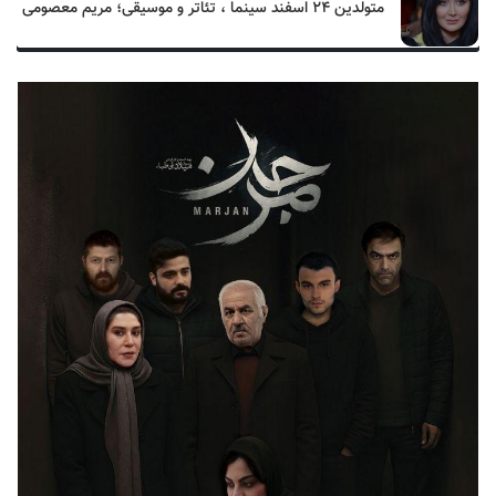
متولدین ۲۴ اسفند سینما ، تئاتر و موسیقی؛ مریم معصومی