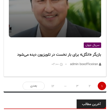
سریال جهان
بازیگر «انگل» برای بار نخست در تلویزیون دیده می‌شود
02:00
admin boxofficeiran
صفحه‌بندی
…
بعدی
12
3
2
1
نوشته‌ها
آخرین مطالب