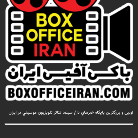
اولين و بزرگترين پايگاه خبرهاي داغ سينما تئاتر تلويزيون موسيقي در ايران
تماس با ما