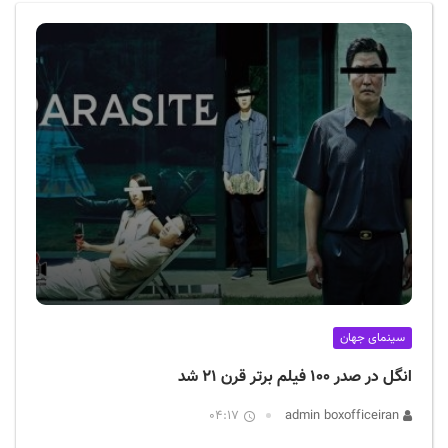
ف
ی
س
ا
ی
ر
ا
ن
سینمای جهان
انگل در صدر ۱۰۰ فیلم برتر قرن ۲۱ شد
04:17
admin boxofficeiran