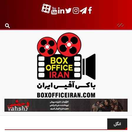
ب
ا
ک
س
انگل
آ