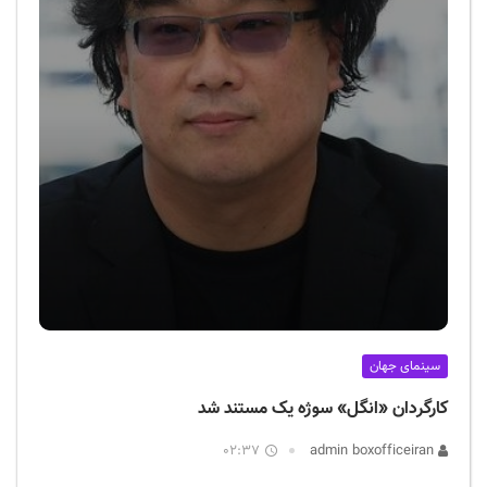
سینمای جهان
کارگردان «انگل»‌ سوژه یک مستند شد
02:37
admin boxofficeiran