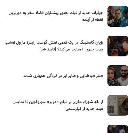
جزئیات جدید از فیلم بعدی پیشتازان فضا؛ سفر به دورترین
نقطه از آینده
رایان گاسلینگ در یک قدمی نقش گوست رایدر؛ مارول امشب
بمب خبری را منفجر می‌کند؟ [تایید شد]
طناز طباطبایی و صابر ابر در مُردگی هم‌بازی شدند
از نقدِ شهرام مکری بر فیلم «عزیز» سوروگوین تا نمایش
فیلم جدید از کیارستمی