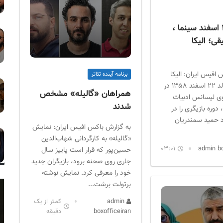
متولدین ۲۲ اسفند سینما ،
قی؛ الیکا
افیس ایران: الیکا
برنامه آینده تئاتر
عبدالرزاقی متولد ۲۲ اسفند ۱۳۵۸ در
همراهان «گالیله» مشخص
ی لیسانس ادبیات
شدند
وره بازیگری را در
 حمید سمندریان
به گزارش باکس افیس ایران: نمایش
«گالیله» به کارگردانی شهاب‌الدین
03:01
حسین‌پور که قرار است پاییز سال
جاری روی صحنه برود، بازیگران جدید
خود را معرفی کرد. نمایش نوشته
برتولت برشت...
admin
کمتر از یک
boxofficeiran
دقیقه