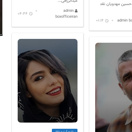
عبدالرزاقی...
حسین مهدویان نقد
admin
04:44
boxofficeiran
01:14