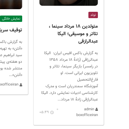
تولد
نمایش خانگی
متولدین ۱۸ مرداد سینما ،
توقیف سریا
تئاتر و موسیقی؛ الیکا
عبدالرازقی
به گزارش باکس
«آنتن» به تهیه‌
به گزارش باکس افیس ایران: الیکا
سید ابراهیم عا
عبدالرزاقی (زادهٔ ۱۸ مرداد ۱۳۵۸
دو هفته‌ی پیش
در رامسر) بازیگر سینما، تئاتر و
منتشر شده بو
تلویزیون ایرانی است. او
«آنتن»...
فارغ‌التحصیل
admin boxofficeiran
آموزشگاه سمندریان است و مدرک
کارشناسی ادبیات نمایشی دارد. الیکا
عبدالرازقی زادهٔ ۱۸ مرداد...
admin
05:49
boxofficeiran