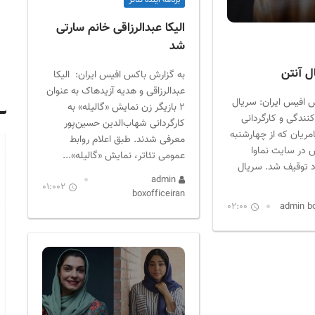
برنامه آینده تئاتر
الیکا عبدالرزاقی خانم سارتی
شد
ل آنتن
به گزارش باکس افیس ایران: الیکا
عبدالرزاقی و هدیه آزیدهاک به عنوان
 افیس ایران: سریال
۲ بازیگر زن نمایش «گالیله» به
کنندگی و کارگردانی
کارگردانی شهاب‌الدین حسین‌پور
مریان که از چهارشنبه
معرفی شدند. طبق اعلام روابط
 در سایت نماوا
عمومی تئاتر، نمایش «گالیله»...
د توقیف شد. سریال
admin
01:002
boxofficeiran
02:00