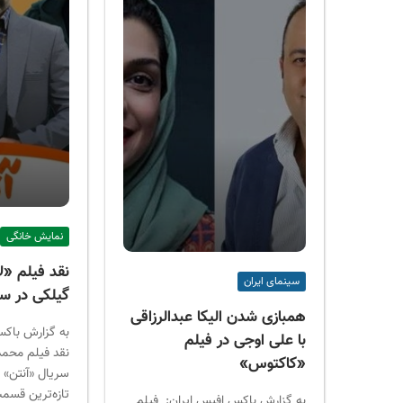
نمایش خانگی
نقد فیلم «لا
سینمای ایران
گیلکی در سر
همبازی شدن الیکا عبدالرزاقی
به گزارش باکس
با علی اوجی در فیلم
نقد فیلم محم
«کاکتوس»
سریال «آنتن» ب
تازه‌ترین قسم
به گزارش باکس افیس ایران: فیلم