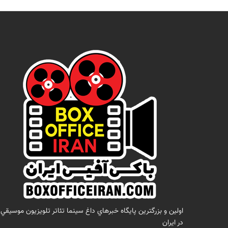
اولين و بزرگترين پايگاه خبرهاي داغ سينما تئاتر تلويزيون موسيقي
در ايران