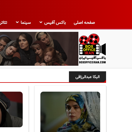
صفحه اصلی
باکس آفیس
سینما
تئاتر
ب
ا
الیکا عبدالرزاقی
ک
س
آ
ف
ی
س
ا
ی