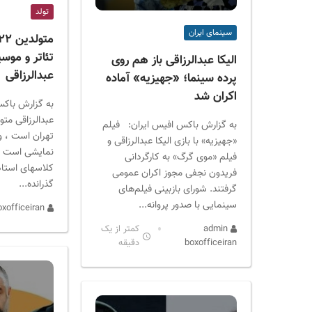
ر
تولد
ا
سینمای ایران
ن
تئاتر و موسی
الیکا عبدالرزاقی باز هم روی
عبدالرزاقی
پرده سینما؛ «جهیزیه» آماده
اکران شد
به گزارش باکس 
به گزارش باکس افیس ایران: فیلم
تهران است ، و
«جهیزیه» با بازی الیکا عبدالرزاقی و
نمایشی است ، د
فیلم «موی گرگ» به کارگردانی
کلاسهای استاد
فریدون نجفی مجوز اکران عمومی
گذرانده...
گرفتند. شورای بازبینی فیلم‌های
سینمایی با صدور پروانه...
admin boxofficeiran
admin
کمتر از یک
boxofficeiran
دقیقه