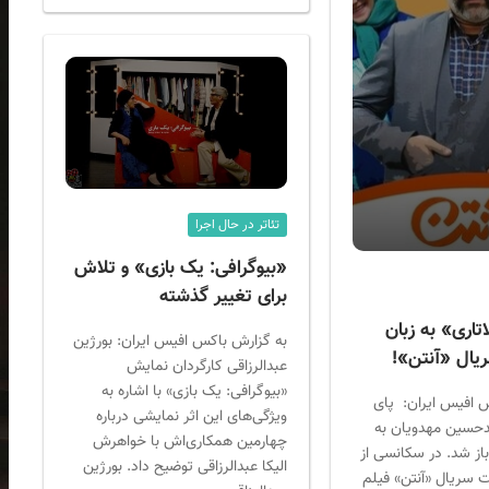
تئاتر در حال اجرا
«بیوگرافی: یک بازی» و تلاش
برای تغییر گذشته
تاری» به زبان
به گزارش باکس افیس ایران: بورژین
یال «آنتن»!
عبدالرزاقی کارگردان نمایش
«بیوگرافی: یک بازی» با اشاره به
 افیس ایران: پای
ویژگی‌های این اثر نمایشی درباره
دحسین مهدویان به
چهارمین همکاری‌اش با خواهرش
از شد. در سکانسی از
الیکا عبدالرزاقی توضیح داد. بورژین
ت سریال «آنتن» فیلم