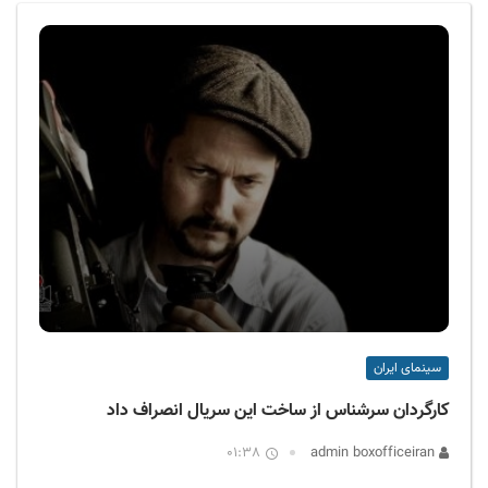
ف
ی
س
ا
ی
ر
ا
ن
سینمای ایران
کارگردان سرشناس از ساخت این سریال انصراف داد
01:38
admin boxofficeiran