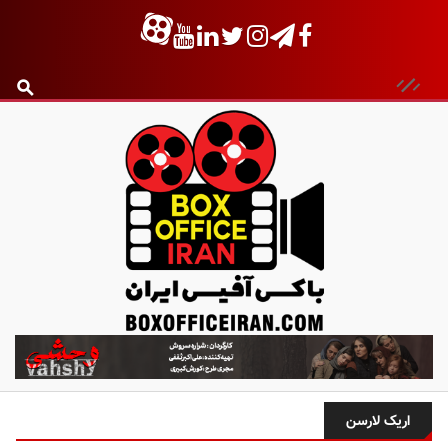
ب
ا
ک
س
اریک لارسن
آ