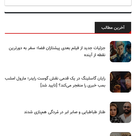
آخرین مطالب
جزئیات جدید از فیلم بعدی پیشتازان فضا؛ سفر به دورترین
نقطه از آینده
رایان گاسلینگ در یک قدمی نقش گوست رایدر؛ مارول امشب
بمب خبری را منفجر می‌کند؟ [تایید شد]
طناز طباطبایی و صابر ابر در مُردگی هم‌بازی شدند