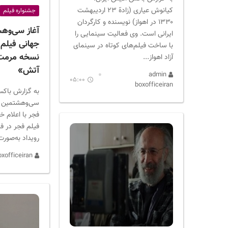
کیانوش عیاری (زادهّ ۲۳ اردیبهشت
جشنواره فیلم
۱۳۳۰ در اهواز) نویسنده و کارگردان
آغاز سی‌وه
ایرانی است. وی فعالیت سینمایی را
جهانی فیلم 
با ساخت فیلم‌های کوتاه در سینمای
نسخه مرمت
آزاد اهواز...
آتش»
admin
05:00
boxofficeiran
به گزارش باکس
سی‌وهشتمین ج
فجر با اعلام خ
فیلم فجر در فی
رویداد به‌صورت
admin boxofficeiran