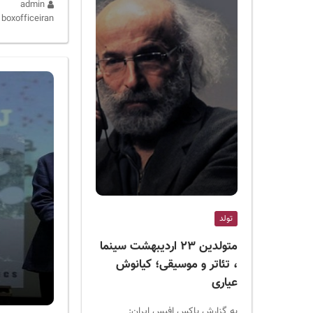
admin
boxofficeiran
تولد
متولدین ۲۳ اردیبهشت سینما
، تئاتر و موسیقی؛ کیانوش
عیاری
به گزارش باکس افیس ایران: