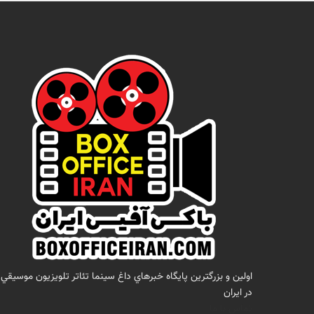
اولين و بزرگترين پايگاه خبرهاي داغ سينما تئاتر تلويزيون موسيقي
در ايران
تماس با ما