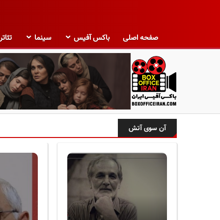
صفحه اصلی
باکس آفیس
سینما
تئاتر
ب
ا
آن سوی آتش
ک
س
آ
ف
ی
س
ا
ی