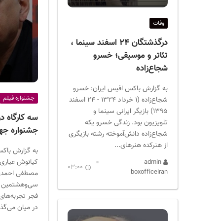
ر
ا
وفات
ن
درگذشتگان ۲۴ اسفند سینما ،
تئاتر و موسیقی؛ خسرو
شجاع‌زاده
به گزارش باکس افیس ایران: خسرو
جشنواره فیلم
شجاع‌زاده (۱ خرداد ۱۳۲۴ - ۲۴ اسفند
۱۳۹۵) بازیگر ایرانی سینما و
سه کارگاه د
تلویزیون بود. زندگی خسرو یکه
جشنواره جها
شجاع‌زاده دانش‌آموخته رشته بازیگری
از هنرکده هنرهای...
به گزارش باکس
کیانوش عیاری 
admin
03:00
boxofficeiran
مصطفی احمدی 
سی‌وهشتمین ج
فجر تجربه‌های خ
در میان می‌گذار