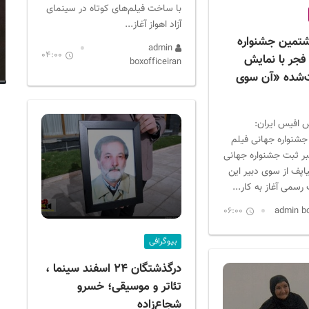
با ساخت فیلم‌های کوتاه در سینمای
آزاد اهواز آغاز...
شتمین جشنواره
admin
04:00
فجر با نمایش
boxofficeiran
‌شده «آن سوی
 افیس ایران:
شنواره جهانی فیلم
بر ثبت جشنواره جهانی
اپف از سوی دبیر این
 رسمی آغاز به کار...
06:00
بیوگرافی
درگذشتگان ۲۴ اسفند سینما ،
تئاتر و موسیقی؛ خسرو
شجاع‌زاده