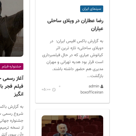
سینمای ایران
رضا عطاران در ویلای ساحلی
عیاران
به گزارش باکس افیس ایران: در
«ویلای ساحلی» تازه ترین اثر
کیانوش عیاری که در حال فیلمبرداری
است قرار بود هدیه تهرانی و مهران
جشنواره فیلم
مدیری هم حضور داشته باشند.
بازگشت...
آغاز رسمی ج
فیلم فجر با
admin
05:00
boxofficeiran
انگیز
به گزارش باکس
شروع رسمی س
جشنواره جهانی 
از نسخه ترمیم
«آن سوی آتش» 