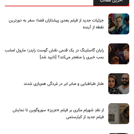
آخرین مطالب
جزئیات جدید از فیلم بعدی پیشتازان فضا؛ سفر به دورترین
نقطه از آینده
رایان گاسلینگ در یک قدمی نقش گوست رایدر؛ مارول امشب
بمب خبری را منفجر می‌کند؟ [تایید شد]
طناز طباطبایی و صابر ابر در مُردگی هم‌بازی شدند
از نقدِ شهرام مکری بر فیلم «عزیز» سوروگوین تا نمایش
فیلم جدید از کیارستمی