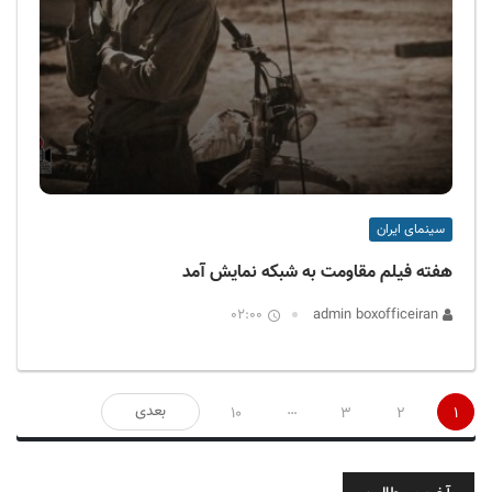
سینمای ایران
هفته فیلم مقاومت به شبکه نمایش آمد
02:00
admin boxofficeiran
صفحه‌بندی
…
بعدی
10
3
2
1
نوشته‌ها