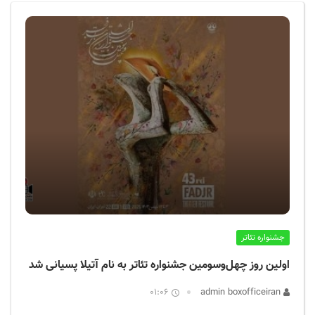
ف
ی
س
ا
ی
ر
ا
ن
جشنواره تئاتر
اولین روز چهل‌وسومین جشنواره تئاتر به نام آتیلا پسیانی شد
01:06
admin boxofficeiran