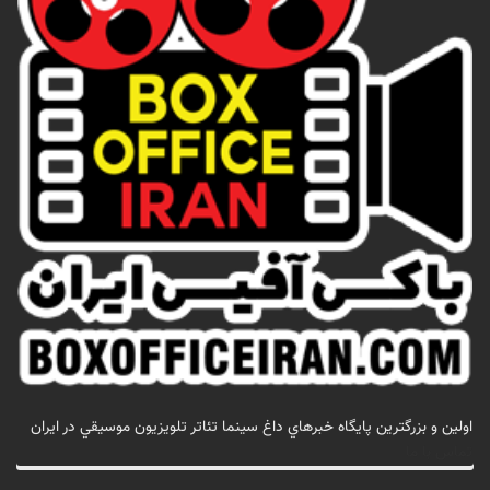
اولين و بزرگترين پايگاه خبرهاي داغ سينما تئاتر تلويزيون موسيقي در ايران
تماس با ما