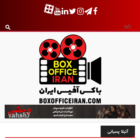
ب
ا
ک
س
آتیلا پسیانی
آ