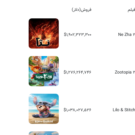
یلم
فروش(دلار)
$۱,۹۰۲,۳۲۳,۳۰۰
Ne Zha 
$۱,۲۷۶,۲۶۴,۷۴۶
Zootopia 
$۱,۰۳۸,۰۲۷,۵۲۶
Lilo & Stitc