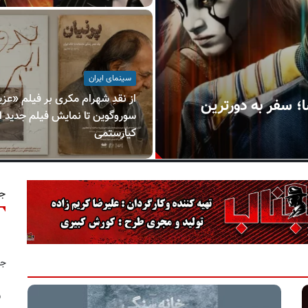
سینمای ایران
از نقدِ شهرام مکری بر فیلم «عزی
؛ سفر به دورترین
سوروگوین تا نمایش فیلم جدید ا
کیارستمی
جد
جس
ف