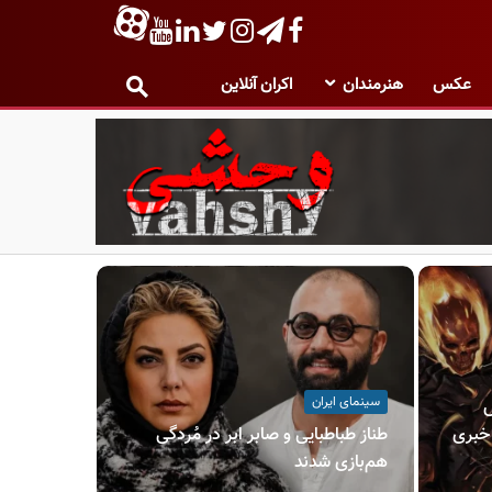
عکس
هنرمندان
اکران آنلاین
سینمای ایران
ش
خبری
طناز طباطبایی و صابر ابر در مُردگی
هم‌بازی شدند