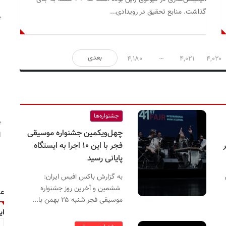
گذاشت. منابع تحقیق در رویدادی...
e
…
بعدی
۴,۱۸۰
۴,۰۲۱
۴,۰۲۰
n
جشنواره‌ها
e
چهل‌و‌یکمین جشنواره موسیقی
l
فجر با این ۱۰ اجرا به ایستگاه
g
پایانی رسید
به گزارش باکس افیس ایران:
ششمین و آخرین روز جشنواره
عض
موسیقی فجر شنبه ۲۵ بهمن با...
ای