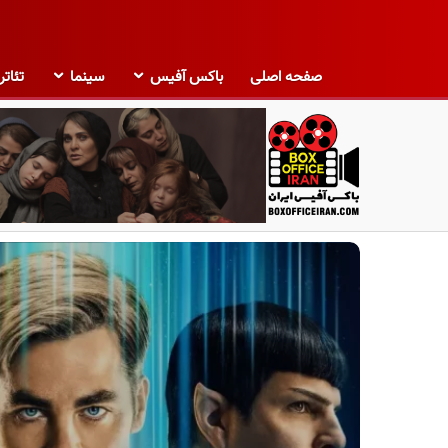
صفحه اصلی
باکس آفیس
سینما
تئاتر
ب
ا
ک
س
آ
ف
ی
س
ا
ی