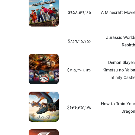
$۹۵۸,۱۴۹,۱۹۵
A Minecraft Movi
Jurassic World
$۸۶۹,۱۱۵,۷۵۶
Rebirt
Demon Slayer
$۷۱۵,۳۰۹,۹۲۶
Kimetsu no Yaib
Infinity Castl
How to Train You
$۶۳۶,۳۵۱,۱۴۸
Drago