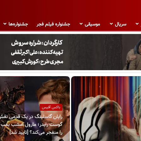
سریال
موسیقی
جشنواره فیلم فجر
جشنواره‌ها
باکس آفیس
رایان گاسلینگ در یک قدمی نق
گوست رایدر؛ مارول امشب بمب 
را منفجر می‌کند؟ [تایید شد]