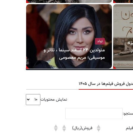
تولد
ز»
ز
متولدین ۲۴ اسفند سینما ، تئاتر و
موسیقی؛ مریم معصومی
ول فروش فیلم‌ها در سال ۱۴۰۵
نمایش محتویات
تجو:
یلم
فروش(ریال)