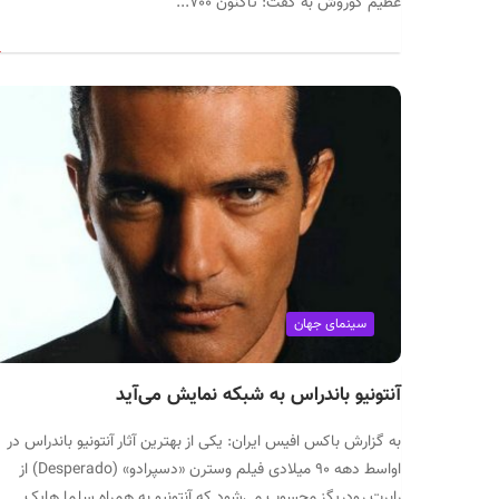
عظیم کوروش به گفت: تاکنون ۷۰۰...
سینمای جهان
آنتونیو باندراس به شبکه نمایش می‌آید
به گزارش باکس افیس ایران: یکی از بهترین آثار آنتونیو باندراس در
اواسط دهه ۹۰ میلادی فیلم وسترن «دسپرادو» (Desperado) از
رابرت رودریگز محسوب می‌شود که آنتونیو به همراه سلما هایک