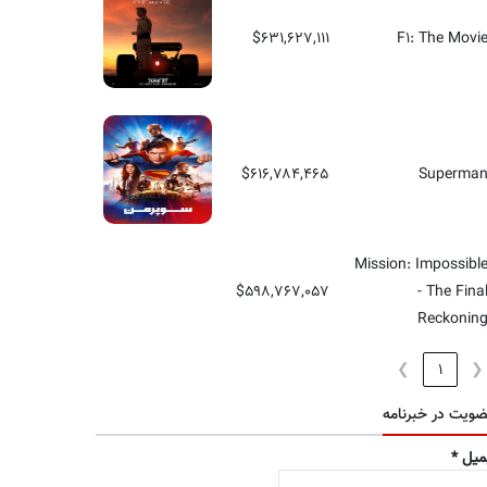
$۶۳۱,۶۲۷,۱۱۱
F1: The Movi
$۶۱۶,۷۸۴,۴۶۵
Superma
Mission: Impossibl
$۵۹۸,۷۶۷,۰۵۷
- The Fina
Reckonin
❯
1
❮
ویت در خبرنامه
میل
*