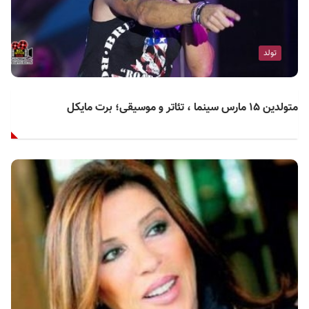
تولد
متولدین ۱۵ مارس سینما ، تئاتر و موسیقی؛ برت مایکل