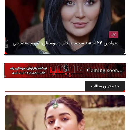
تولد
متولدین ۲۴ اسفند سینما ، تئاتر و موسیقی؛ مریم معصومی
جدیدترین مطالب