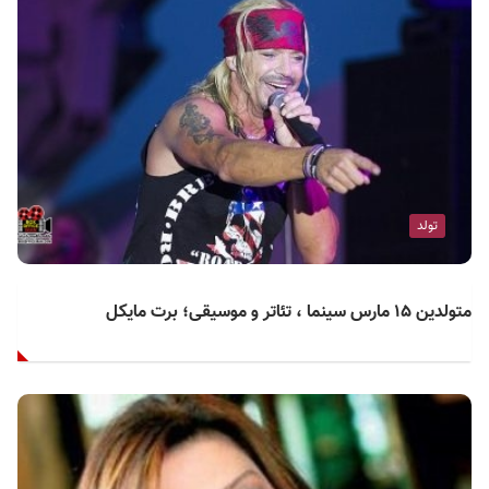
تولد
متولدین ۱۵ مارس سینما ، تئاتر و موسیقی؛ برت مایکل