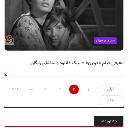
سینمای جهان
معرفی فیلم «دو زن» + لینک دانلود و تماشای رایگان
صفحه‌بندی
…
قبلی
۴,۱۸۰
۴
۳
۲
۱
نوشته‌ها
بعدی
جشنواره‌ها