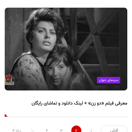
سینمای جهان
معرفی فیلم «دو زن» + لینک دانلود و تماشای رایگان
صفحه‌بندی
…
قبلی
۴,۱۸۰
۴
۳
۲
۱