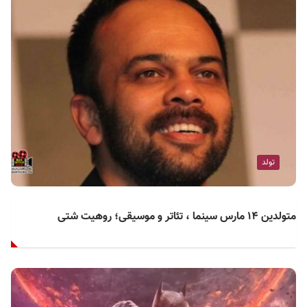
تولد
متولدین ۱۴ مارس سینما ، تئاتر و موسیقی؛ روهیت شتی