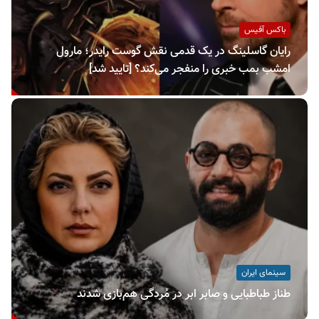
باکس آفیس
رایان گاسلینگ در یک قدمی نقش گوست رایدر؛ مارول
امشب بمب خبری را منفجر می‌کند؟ [تایید شد]
سینمای ایران
طناز طباطبایی و صابر ابر در مُردگی هم‌بازی شدند