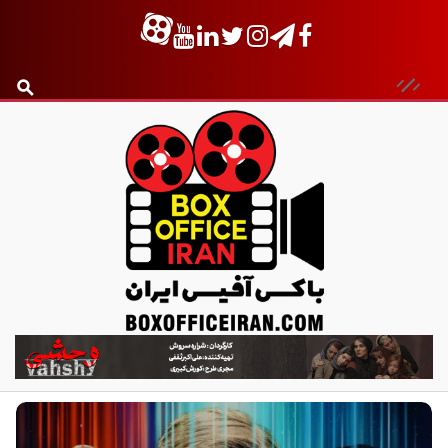
ب
ا
ک
س
آ