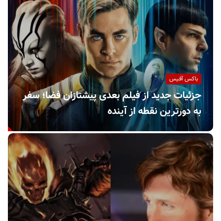
ف
ی
س
ا
ی
ر
ا
باکس آفیس
ن
جزئیات جدید از فیلم بعدی پیشتازان فضا؛ سفر
به دورترین نقطه از آینده