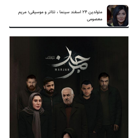
متولدین ۲۴ اسفند سینما ، تئاتر و موسیقی؛ مریم
معصومی