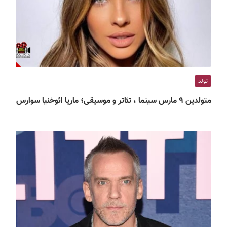
تولد
متولدین ۹ مارس سینما ، تئاتر و موسیقی؛ ماریا ائوخنیا سوارس