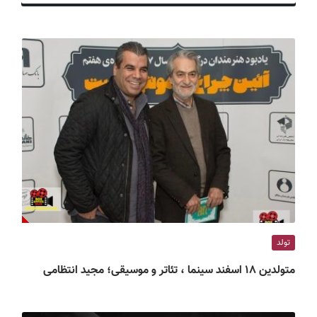
ف
ی
س
ا
ی
ر
ا
ن
تولد
متولدین ۱۸ اسفند سینما ، تئاتر و موسیقی؛ مجید انتظامی