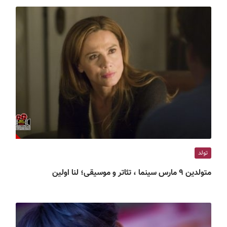
تولد
متولدین ۹ مارس سینما ، تئاتر و موسیقی؛ لنا اولین