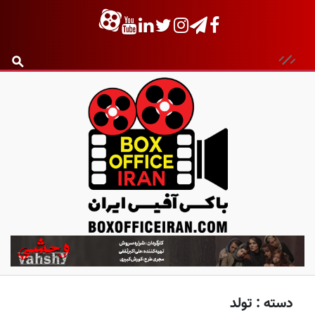
ب
ا
ک
س
دسته :
تولد
آ