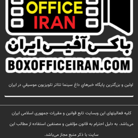
اولين و بزرگترين پايگاه خبرهاي داغ سينما تئاتر تلويزيون موسيقي در ايران
تماس با ما
کلیه فعالیتهای این وبسایت تابع قوانین و مقررات جمهوری اسلامی ایران
می‌باشد. به دلیل احترام به قانون مؤلفین و مصنفین استفاده از مطالب این
سایت با ذکر منبع مجاز می‌باشد.