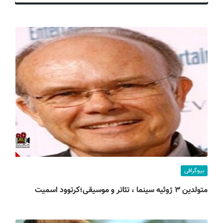
ف
ی
س
ا
ی
ر
ا
ن
بیوگرافی
متولدین ۳ ژوئیه سینما ، تئاتر و موسیقی؛کرتوود اسمیت