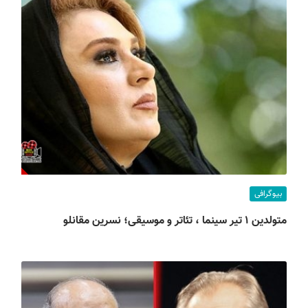
بیوگرافی
متولدین ۱ تیر سینما ، تئاتر و موسیقی؛ نسرین مقانلو