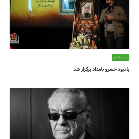
هنرمندان
یادبود خسرو بامداد برگزار شد