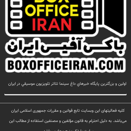
اولين و بزرگترين پايگاه خبرهاي داغ سينما تئاتر تلويزيون موسيقي در ايران
تماس با ما
کلیه فعالیتهای این وبسایت تابع قوانین و مقررات جمهوری اسلامی ایران
می‌باشد. به دلیل احترام به قانون مؤلفین و مصنفین استفاده از مطالب این