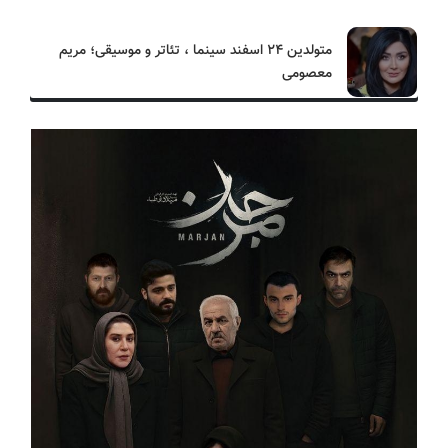
متولدین ۲۴ اسفند سینما ، تئاتر و موسیقی؛ مریم
معصومی