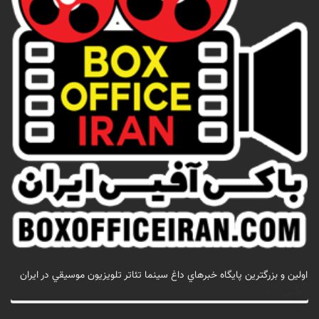
اولين و بزرگترين پايگاه خبرهاي داغ سينما تئاتر تلويزيون موسيقي در ايران
تماس با ما