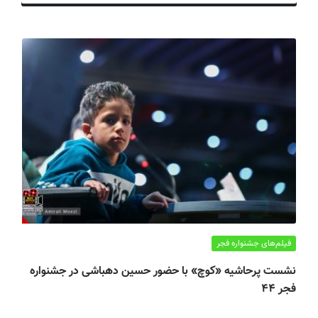
ف
ی
س
ا
ی
ر
ا
ن
فیلم‌های جشنواره فجر
نشست پرحاشیه «کوچ» با حضور حسین دهباشی در جشنواره
فجر ۴۴