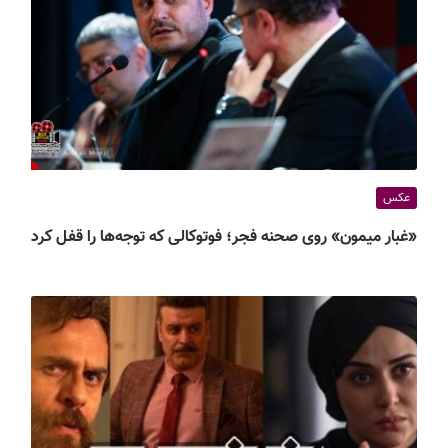
عکس
«غبار میمون» روی صحنه فجر؛ فوتوکالی که توجه‌ها را قفل کرد