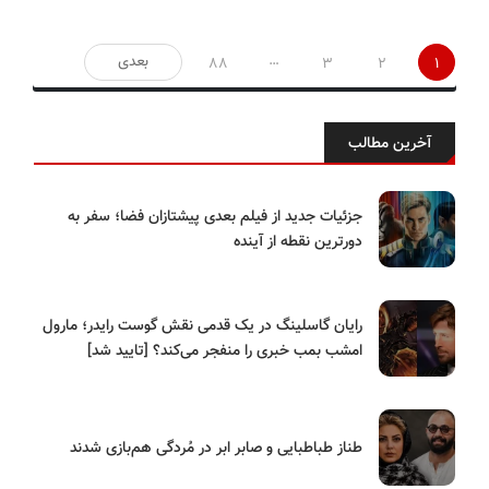
صفحه‌بندی
…
بعدی
88
3
2
1
نوشته‌ها
آخرین مطالب
جزئیات جدید از فیلم بعدی پیشتازان فضا؛ سفر به
دورترین نقطه از آینده
رایان گاسلینگ در یک قدمی نقش گوست رایدر؛ مارول
امشب بمب خبری را منفجر می‌کند؟ [تایید شد]
طناز طباطبایی و صابر ابر در مُردگی هم‌بازی شدند