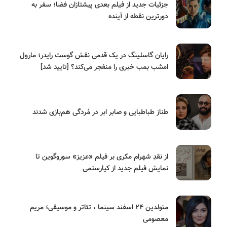
جزئیات جدید از فیلم بعدی پیشتازان فضا؛ سفر به
دورترین نقطه از آینده
رایان گاسلینگ در یک قدمی نقش گوست رایدر؛ مارول
امشب بمب خبری را منفجر می‌کند؟ [تایید شد]
طناز طباطبایی و صابر ابر در مُردگی هم‌بازی شدند
از نقدِ شهرام مکری بر فیلم «عزیز» سوروگوین تا
نمایش فیلم جدید از کیارستمی
متولدین ۲۴ اسفند سینما ، تئاتر و موسیقی؛ مریم
معصومی