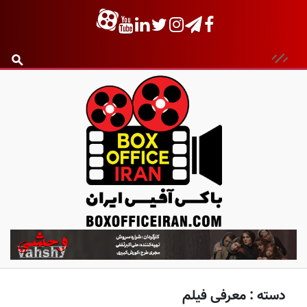
ب
ا
ک
س
دسته :
معرفی فیلم
آ