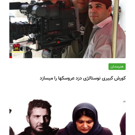
هنرمندان
کورش کبیری نوستالژی دزد عروسکها را میسازد