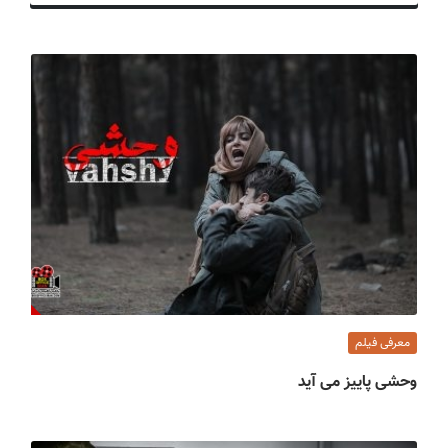
ف
ی
س
ا
ی
ر
ا
ن
معرفی فیلم
وحشی پاییز می آید