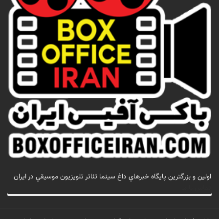
اولين و بزرگترين پايگاه خبرهاي داغ سينما تئاتر تلويزيون موسيقي در ايران
تماس با ما