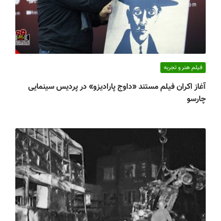
فیلم هنر و تجربه
آغاز اکران فیلم مستند «داوج پارادیزو» در پردیس سینمایی
چارسو