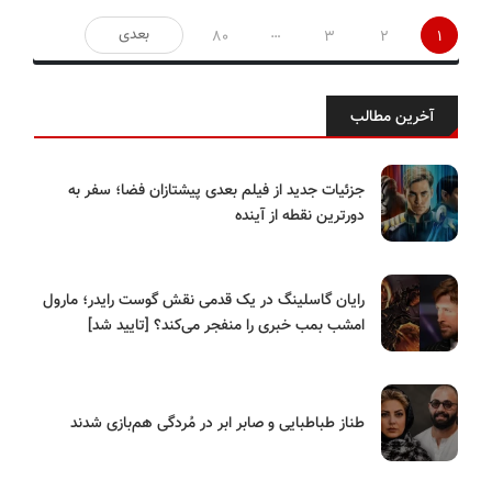
صفحه‌بندی
…
بعدی
80
3
2
1
نوشته‌ها
آخرین مطالب
جزئیات جدید از فیلم بعدی پیشتازان فضا؛ سفر به
دورترین نقطه از آینده
رایان گاسلینگ در یک قدمی نقش گوست رایدر؛ مارول
امشب بمب خبری را منفجر می‌کند؟ [تایید شد]
طناز طباطبایی و صابر ابر در مُردگی هم‌بازی شدند