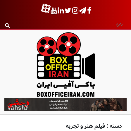
ب
ا
ک
س
دسته :
فیلم هنر و تجربه
آ