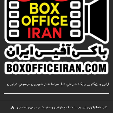
اولين و بزرگترين پايگاه خبرهاي داغ سينما تئاتر تلويزيون موسيقي در ايران
تماس با ما
کلیه فعالیتهای این وبسایت تابع قوانین و مقررات جمهوری اسلامی ایران