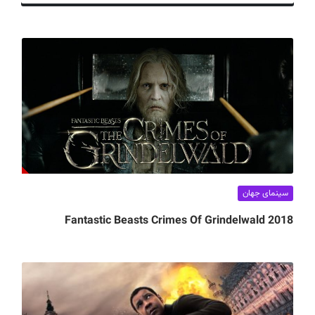
ف
ی
س
ا
ی
ر
ا
ن
سینمای جهان
Fantastic Beasts Crimes Of Grindelwald 2018