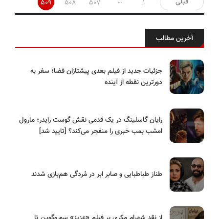
…
قبلی
509
508
507
1
نوشته‌ها
آخرین مطالب
جزئیات جدید از فیلم بعدی پیشتازان فضا؛ سفر به
دورترین نقطه از آینده
رایان گاسلینگ در یک قدمی نقش گوست رایدر؛ مارول
امشب بمب خبری را منفجر می‌کند؟ [تایید شد]
طناز طباطبایی و صابر ابر در مُردگی هم‌بازی شدند
از نقدِ شهرام مکری بر فیلم «عزیز» سوروگوین تا