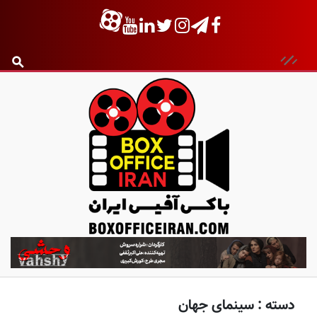
ب
ا
ک
س
دسته :
سینمای جهان
آ