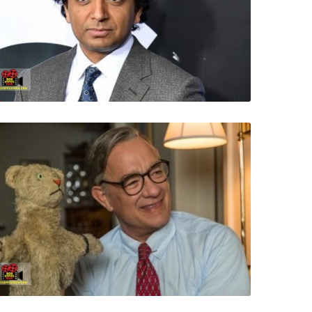
ر
ا
ن