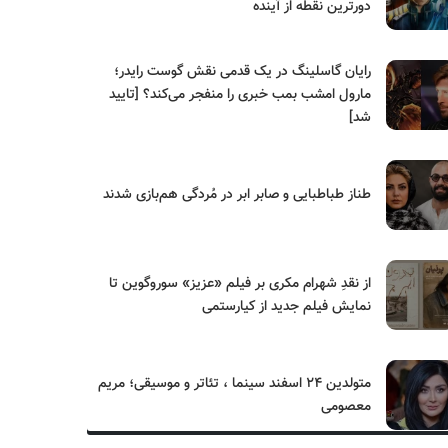
دورترین نقطه از آینده
رایان گاسلینگ در یک قدمی نقش گوست رایدر؛
مارول امشب بمب خبری را منفجر می‌کند؟ [تایید
شد]
طناز طباطبایی و صابر ابر در مُردگی هم‌بازی شدند
از نقدِ شهرام مکری بر فیلم «عزیز» سوروگوین تا
نمایش فیلم جدید از کیارستمی
متولدین ۲۴ اسفند سینما ، تئاتر و موسیقی؛ مریم
معصومی