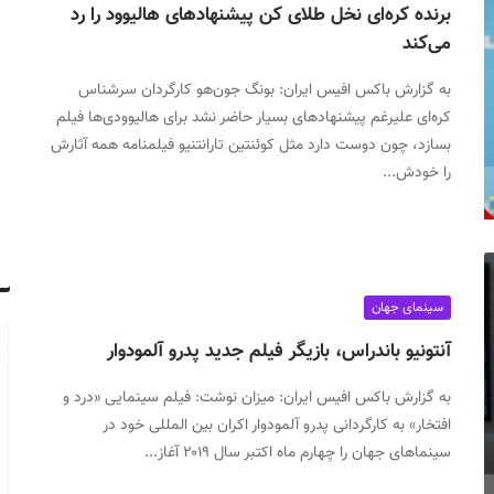
برنده کره‌ای نخل طلای کن پیشنهادهای هالیوود را رد
می‌کند
به گزارش باکس افیس ایران: بونگ جون‌هو کارگردان سرشناس
کره‌ای علیرغم پیشنهادهای بسیار حاضر نشد برای هالیوودی‌ها فیلم
بسازد، چون دوست دارد مثل کوئنتین تارانتنیو فیلمنامه همه آثارش
را خودش...
سینمای جهان
آنتونیو باندراس، بازیگر فیلم جدید پدرو آلمودوار
به گزارش باکس افیس ایران: میزان نوشت: فیلم سینمایی «درد و
افتخار» به کارگردانی پدرو آلمودوار اکران بین المللی خود در
سینماهای جهان را چهارم ماه اکتبر سال ۲۰۱۹ آغاز...