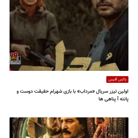
باکس آفیس
اولین تیزر سریال «مرداب» با بازی شهرام حقیقت دوست و
پانته آ پناهی ها