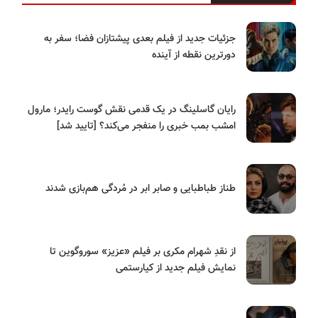
جزئیات جدید از فیلم بعدی پیشتازان فضا؛ سفر به
دورترین نقطه از آینده
رایان گاسلینگ در یک قدمی نقش گوست رایدر؛ مارول
امشب بمب خبری را منفجر می‌کند؟ [تایید شد]
طناز طباطبایی و صابر ابر در مُردگی هم‌بازی شدند
از نقدِ شهرام مکری بر فیلم «عزیز» سوروگوین تا
نمایش فیلم جدید از کیارستمی