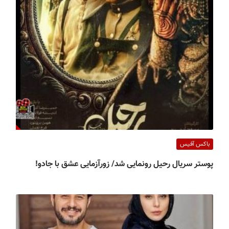
باکس آفیس
پوستر سریال رحیل رونمایی شد/ زورآزمایی عشق با جادو!