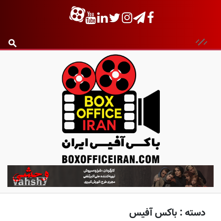
ب
ا
ک
س
دسته :
باکس آفیس
آ