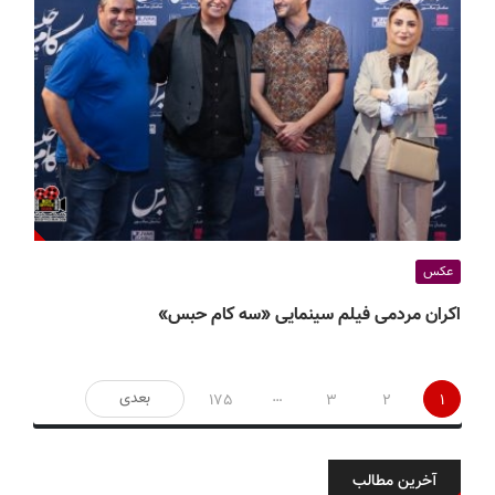
عکس
اکران مردمی فیلم سینمایی «سه کام حبس»
صفحه‌بندی
…
بعدی
175
3
2
1
نوشته‌ها
آخرین مطالب