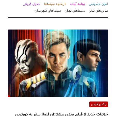
ف
اکران خصوصی
برنامه آینده
تاریخچه سینماها
جدول فروش
ی
سالن‌های تئاتر
سینماهای تهران
سینماهای شهرستان
س
ا
ی
ر
ا
ن
باکس آفیس
جزئیات جدید از فیلم بعدی پیشتازان فضا؛ سفر به دورترین