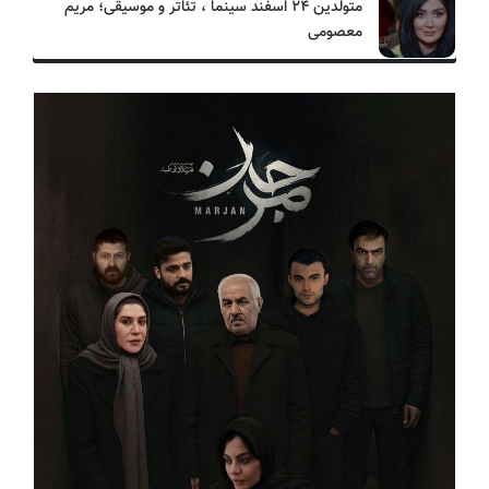
متولدین ۲۴ اسفند سینما ، تئاتر و موسیقی؛ مریم
معصومی