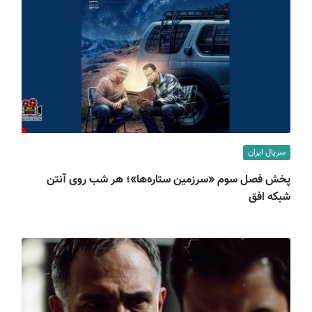
سریال ایران
پخش فصل سوم «سرزمین ستاره‌ها»؛ هر شب روی آنتن
شبکه افق