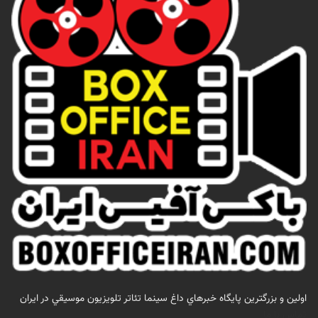
اولين و بزرگترين پايگاه خبرهاي داغ سينما تئاتر تلويزيون موسيقي در ايران
تماس با ما