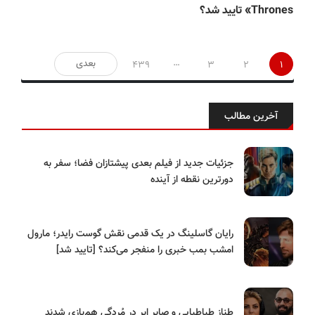
Thrones» تایید شد؟
صفحه‌بندی
…
بعدی
439
3
2
1
نوشته‌ها
آخرین مطالب
جزئیات جدید از فیلم بعدی پیشتازان فضا؛ سفر به
دورترین نقطه از آینده
رایان گاسلینگ در یک قدمی نقش گوست رایدر؛ مارول
امشب بمب خبری را منفجر می‌کند؟ [تایید شد]
طناز طباطبایی و صابر ابر در مُردگی هم‌بازی شدند