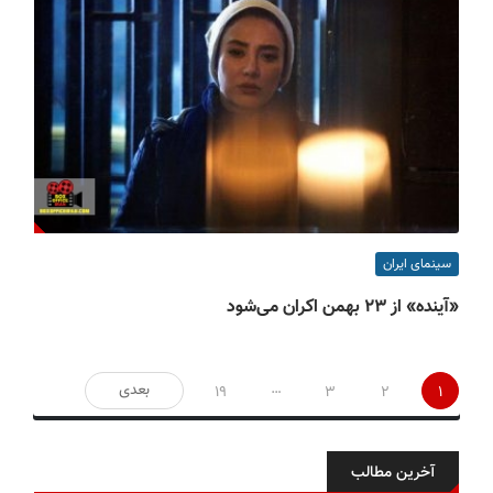
سینمای ایران
«آینده» از ۲۳ بهمن اکران می‌شود
صفحه‌بندی
…
بعدی
19
3
2
1
نوشته‌ها
آخرین مطالب