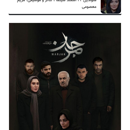
متولدین ۲۴ اسفند سینما ، تئاتر و موسیقی؛ مریم
معصومی