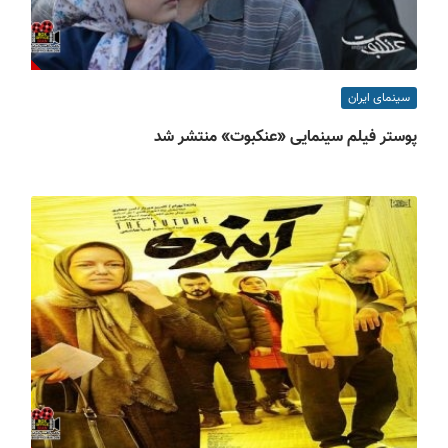
سینمای ایران
پوستر فیلم سینمایی «عنکبوت» منتشر شد