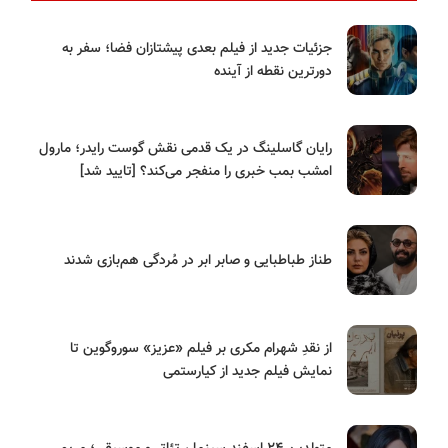
جزئیات جدید از فیلم بعدی پیشتازان فضا؛ سفر به
دورترین نقطه از آینده
رایان گاسلینگ در یک قدمی نقش گوست رایدر؛ مارول
امشب بمب خبری را منفجر می‌کند؟ [تایید شد]
طناز طباطبایی و صابر ابر در مُردگی هم‌بازی شدند
از نقدِ شهرام مکری بر فیلم «عزیز» سوروگوین تا
نمایش فیلم جدید از کیارستمی