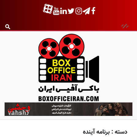
ب
ا
ک
س
دسته :
برنامه آینده
آ