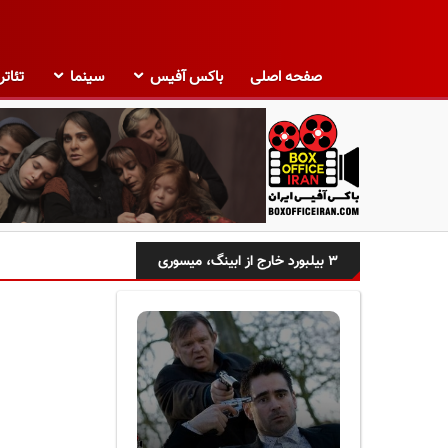
صفحه اصلی
باکس آفیس
سینما
تئاتر
ب
ا
۳ بیلبورد خارج از ابینگ، میسوری
ک
س
آ
ف
ی
س
ا
ی